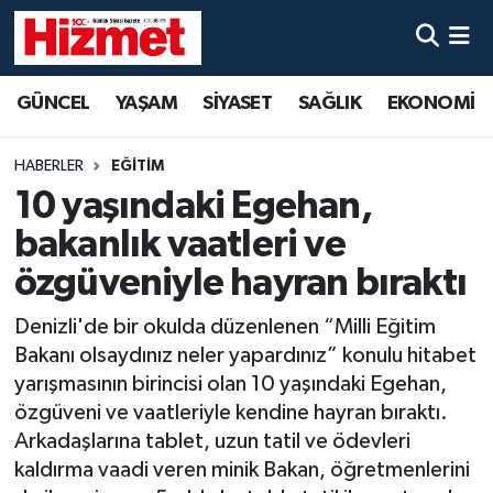
GÜNCEL
Denizli Nöbetçi Eczaneler
GÜNCEL
YAŞAM
SİYASET
SAĞLIK
EKONOMİ
YAŞAM
Denizli Hava Durumu
HABERLER
EĞİTİM
SİYASET
Denizli Trafik Yoğunluk Haritası
10 yaşındaki Egehan,
bakanlık vaatleri ve
SAĞLIK
Süper Lig Puan Durumu ve Fikstür
özgüveniyle hayran bıraktı
EKONOMİ
Tüm Manşetler
Denizli'de bir okulda düzenlenen “Milli Eğitim
Bakanı olsaydınız neler yapardınız” konulu hitabet
KÜLTÜR SANAT
Son Dakika Haberleri
yarışmasının birincisi olan 10 yaşındaki Egehan,
özgüveni ve vaatleriyle kendine hayran bıraktı.
SPOR
Haber Arşivi
Arkadaşlarına tablet, uzun tatil ve ödevleri
kaldırma vaadi veren minik Bakan, öğretmenlerini
MAGAZİN