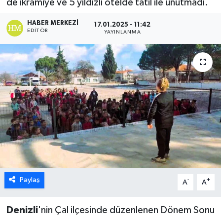
de ikramiye ve 5 yıldızlı otelde tatil ile unutmadı.
ÖZEL HABER
HABER MERKEZI
17.01.2025 - 11:42
EDITÖR
YAYINLANMA
DTO
RESMİ REKLAM
Paylaş
-
+
A
A
Denizli
'nin Çal ilçesinde düzenlenen Dönem Sonu