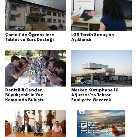
Çameli'de Öğrencilere
LGS Tercih Sonuçları
Tablet ve Burs Desteği
Açıklandı
Denizli'li Gençler
Merkez Kütüphane 10
Büyükşehir’in Yaz
Ağustos’ta Tekrar
Kampında Buluştu
Faaliyete Geçecek