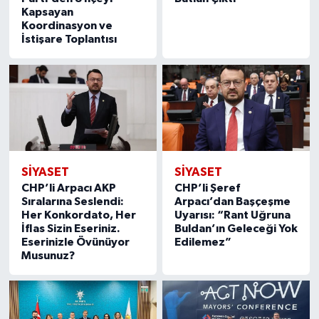
Kapsayan
Koordinasyon ve
İstişare Toplantısı
SİYASET
SİYASET
CHP’li Arpacı AKP
CHP’li Şeref
Sıralarına Seslendi:
Arpacı’dan Başçeşme
Her Konkordato, Her
Uyarısı: “Rant Uğruna
İflas Sizin Eseriniz.
Buldan’ın Geleceği Yok
Eserinizle Övünüyor
Edilemez”
Musunuz?