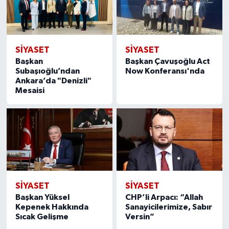
SİYASET
SİYASET
Başkan
Başkan Çavuşoğlu Act
Subaşıoğlu’ndan
Now Konferansı'nda
Ankara’da "Denizli"
Mesaisi
SİYASET
SİYASET
Başkan Yüksel
CHP’li Arpacı: “Allah
Kepenek Hakkında
Sanayicilerimize, Sabır
Sıcak Gelişme
Versin”