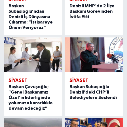
Başkan
Denizli MHP’de 2 İlçe
Subaşıoğlu’ndan
Başkanı Görevinden
Denizli İş Dünyasına
İstifa Etti
Çıkarma: "İstişareye
Önem Veriyoruz"
SİYASET
SİYASET
Başkan Çavuşoğlu;
Başkan Subaşıoğlu
"Genel Başkanımız
Denizli’deki CHP’li
Özel’in liderliğinde
Belediyelere Seslendi
yolumuza kararlılıkla
devam edeceğiz"