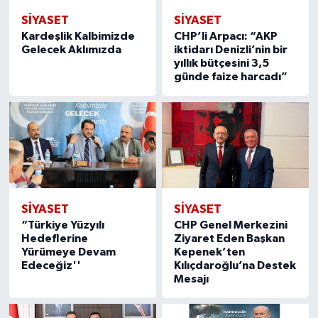
SİYASET
SİYASET
Kardeşlik Kalbimizde
CHP’li Arpacı: “AKP
Gelecek Aklımızda
iktidarı Denizli’nin bir
yıllık bütçesini 3,5
günde faize harcadı”
SİYASET
SİYASET
“Türkiye Yüzyılı
CHP Genel Merkezini
Hedeflerine
Ziyaret Eden Başkan
Yürümeye Devam
Kepenek’ten
Edeceğiz''
Kılıçdaroğlu’na Destek
Mesajı