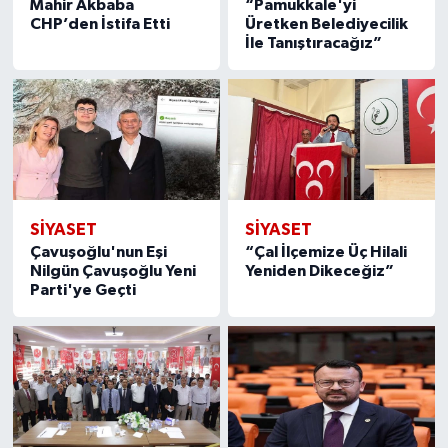
Mahir Akbaba
“Pamukkale'yi
CHP’den İstifa Etti
Üretken Belediyecilik
İle Tanıştıracağız”
SİYASET
SİYASET
Çavuşoğlu'nun Eşi
“Çal İlçemize Üç Hilali
Nilgün Çavuşoğlu Yeni
Yeniden Dikeceğiz”
Parti'ye Geçti