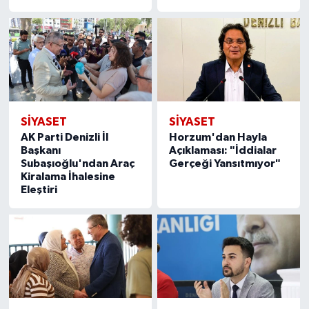
SİYASET
SİYASET
AK Parti Denizli İl
Horzum'dan Hayla
Başkanı
Açıklaması: "İddialar
Subaşıoğlu'ndan Araç
Gerçeği Yansıtmıyor"
Kiralama İhalesine
Eleştiri