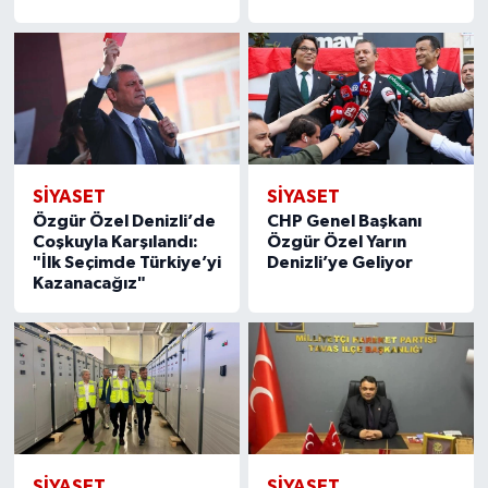
SİYASET
SİYASET
Özgür Özel Denizli’de
CHP Genel Başkanı
Coşkuyla Karşılandı:
Özgür Özel Yarın
"İlk Seçimde Türkiye’yi
Denizli’ye Geliyor
Kazanacağız"
SİYASET
SİYASET