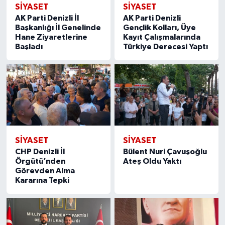
SİYASET
SİYASET
AK Parti Denizli İl
AK Parti Denizli
Başkanlığı İl Genelinde
Gençlik Kolları, Üye
Hane Ziyaretlerine
Kayıt Çalışmalarında
Başladı
Türkiye Derecesi Yaptı
SİYASET
SİYASET
CHP Denizli İl
Bülent Nuri Çavuşoğlu
Örgütü’nden
Ateş Oldu Yaktı
Görevden Alma
Kararına Tepki