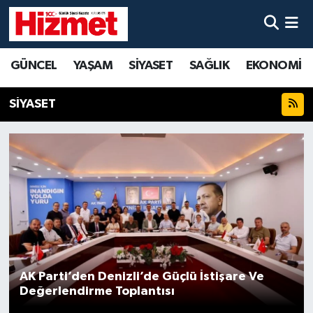
GÜNCEL
Denizli Nöbetçi Eczaneler
GÜNCEL
YAŞAM
SİYASET
SAĞLIK
EKONOMİ
YAŞAM
Denizli Hava Durumu
SİYASET
SİYASET
Denizli Trafik Yoğunluk Haritası
SAĞLIK
Süper Lig Puan Durumu ve Fikstür
EKONOMİ
Tüm Manşetler
KÜLTÜR SANAT
Son Dakika Haberleri
SPOR
Haber Arşivi
AK Parti’den Denizli’de Güçlü İstişare Ve
Değerlendirme Toplantısı
MAGAZİN