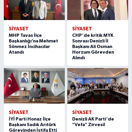
SİYASET
SİYASET
MHP Tavas İlçe
CHP'de kritik MYK
Başkanlığı’na Mehmet
Sonrası Denizli İl
Sönmez İncihacılar
Başkanı Ali Osman
Atandı
Horzum Görevden
Alındı
SİYASET
SİYASET
İYİ Parti Honaz İlçe
Denizli AK Parti'de
Başkanı Sadık Arıtürk
"Vefa" Zirvesi!
Görevinden İstifa Etti