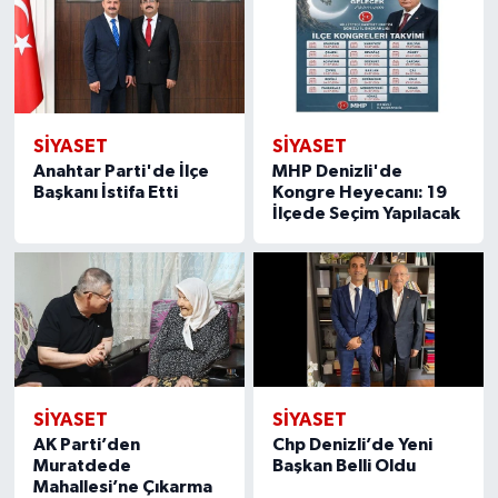
SİYASET
SİYASET
Anahtar Parti'de İlçe
MHP Denizli'de
Başkanı İstifa Etti
Kongre Heyecanı: 19
İlçede Seçim Yapılacak
SİYASET
SİYASET
AK Parti’den
Chp Denizli’de Yeni
Muratdede
Başkan Belli Oldu
Mahallesi’ne Çıkarma