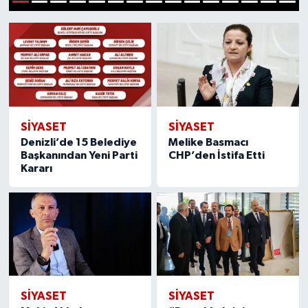
1
2
3
4
5
6
7
8
9
10
11
12
13
14
15
ÖZEL HABER
DTO
RESMİ REKLAM
SİYASET
SİYASET
Denizli’de 15 Belediye
Melike Basmacı
Başkanından Yeni Parti
CHP’den İstifa Etti
Kararı
SİYASET
SİYASET