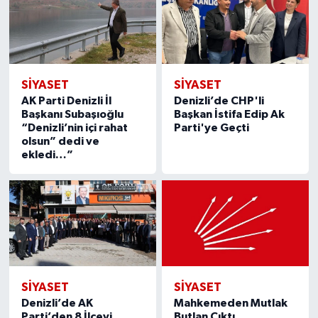
SİYASET
SİYASET
AK Parti Denizli İl
Denizli’de CHP'li
Başkanı Subaşıoğlu
Başkan İstifa Edip Ak
“Denizli’nin içi rahat
Parti'ye Geçti
olsun” dedi ve
ekledi…”
SİYASET
SİYASET
Denizli’de AK
Mahkemeden Mutlak
Parti’den 8 İlçeyi
Butlan Çıktı