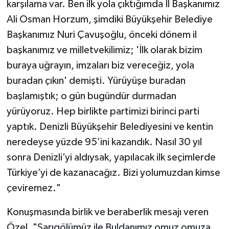
karşılama var. Ben ilk yola çıktığımda İl Başkanımız
Ali Osman Horzum, şimdiki Büyükşehir Belediye
Başkanımız Nuri Çavuşoğlu, önceki dönem il
başkanımız ve milletvekilimiz; 'İlk olarak bizim
buraya uğrayın, imzaları biz vereceğiz, yola
buradan çıkın' demişti. Yürüyüşe buradan
başlamıştık; o gün bugündür durmadan
yürüyoruz. Hep birlikte partimizi birinci parti
yaptık. Denizli Büyükşehir Belediyesini ve kentin
neredeyse yüzde 95’ini kazandık. Nasıl 30 yıl
sonra Denizli’yi aldıysak, yapılacak ilk seçimlerde
Türkiye’yi de kazanacağız. Bizi yolumuzdan kimse
çeviremez."
Konuşmasında birlik ve beraberlik mesajı veren
Özel, "Sarıgölümüz ile Buldanımız omuz omuza