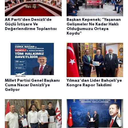
AK Parti’den Denizli’de
Başkan Kepenek; "Yaşanan
Güçlü İstişare Ve
Gelişmeler Ne Kadar Haklı
Değerlendirme Toplantısı
Olduğumuzu Ortaya
Koydu"
Millet Partisi Genel Başkanı
Yılmaz'dan Lider Bahçeli'ye
Cuma Nacar Denizli’ye
Kongre Rapor Takdimi
Geliyor