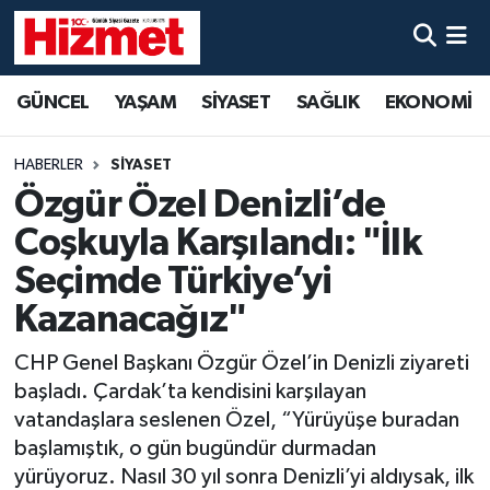
GÜNCEL
Denizli Nöbetçi Eczaneler
GÜNCEL
YAŞAM
SİYASET
SAĞLIK
EKONOMİ
YAŞAM
Denizli Hava Durumu
HABERLER
SİYASET
SİYASET
Denizli Trafik Yoğunluk Haritası
Özgür Özel Denizli’de
Coşkuyla Karşılandı: "İlk
SAĞLIK
Süper Lig Puan Durumu ve Fikstür
Seçimde Türkiye’yi
EKONOMİ
Tüm Manşetler
Kazanacağız"
CHP Genel Başkanı Özgür Özel’in Denizli ziyareti
KÜLTÜR SANAT
Son Dakika Haberleri
başladı. Çardak’ta kendisini karşılayan
SPOR
Haber Arşivi
vatandaşlara seslenen Özel, “Yürüyüşe buradan
başlamıştık, o gün bugündür durmadan
MAGAZİN
yürüyoruz. Nasıl 30 yıl sonra Denizli’yi aldıysak, ilk