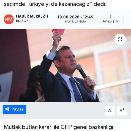
seçimde Türkiye’yi de kazanacağız” dedi.
ÖZEL HABER
HABER MERKEZI1
19.06.2026 - 12:49
1
EDITÖR
YAYINLANMA
PAYLAŞIM
O
DTO
RESMİ REKLAM
Paylaş
-
+
A
A
Mutlak butlan kararı ile CHP genel başkanlığı