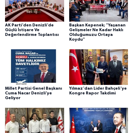
AK Parti’den Denizli’de
Başkan Kepenek; "Yaşanan
Güçlü İstişare Ve
Gelişmeler Ne Kadar Haklı
Değerlendirme Toplantısı
Olduğumuzu Ortaya
Koydu"
Millet Partisi Genel Başkanı
Yılmaz'dan Lider Bahçeli'ye
Cuma Nacar Denizli’ye
Kongre Rapor Takdimi
Geliyor