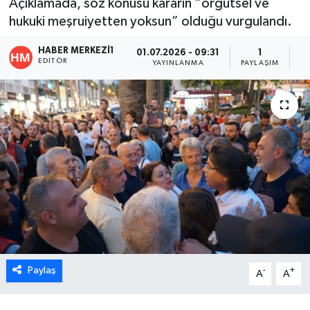
Açıklamada, söz konusu kararın “örgütsel ve
hukuki meşruiyetten yoksun” olduğu vurgulandı.
ÖZEL HABER
HABER MERKEZI1
01.07.2026 - 09:31
1
DTO
EDITÖR
YAYINLANMA
PAYLAŞIM
O
RESMİ REKLAM
Paylaş
-
+
A
A