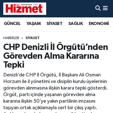
GÜNCEL
Denizli Nöbetçi Eczaneler
GÜNCEL
YAŞAM
SİYASET
SAĞLIK
EKONOMİ
YAŞAM
Denizli Hava Durumu
HABERLER
SİYASET
SİYASET
Denizli Trafik Yoğunluk Haritası
CHP Denizli İl Örgütü’nden
Görevden Alma Kararına
SAĞLIK
Süper Lig Puan Durumu ve Fikstür
Tepki
EKONOMİ
Tüm Manşetler
Denizli’de CHP İl Örgütü, İl Başkanı Ali Osman
Horzum ile il yönetimi ve disiplin kurulu üyelerinin
KÜLTÜR SANAT
Son Dakika Haberleri
görevden alınmasına ilişkin karara tepki gösterdi.
Örgüt, parti içinde yaşanan görevden alma
SPOR
Haber Arşivi
kararına ilişkin 50’ye yakın partilinin imzasını
taşıyan ortak açıklamayla sert bir çıkış yaptı.
MAGAZİN