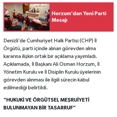
Horzum’dan Yeni Parti
Mesajı
Denizli’de Cumhuriyet Halk Partisi (CHP) İl
Örgütü, parti içinde alınan görevden alma
kararına ilişkin ortak bir açıklama yayımladı.
Açıklamada, İl Başkanı Ali Osman Horzum, İl
Yönetim Kurulu ve İl Disiplin Kurulu üyelerinin
görevden alınması ile ilgili sürecin kabul
edilmediği belirtildi.
“HUKUKİ VE ÖRGÜTSEL MEŞRUİYETİ
BULUNMAYAN BİR TASARRUF”