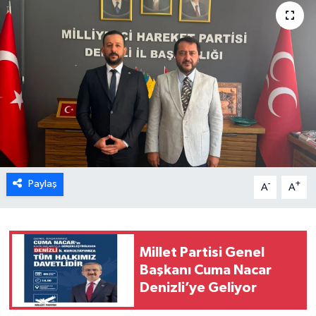
ÖZEL HABER
DTO
RESMİ REKLAM
Paylaş
-
+
A
A
Millet Partisi Genel
Başkanı Cuma Nacar
Denizli’ye Geliyor