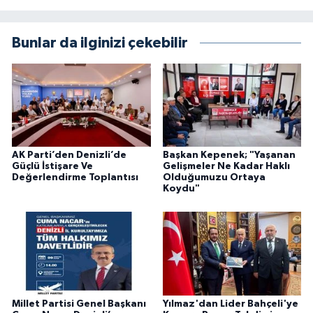
Bunlar da ilginizi çekebilir
AK Parti’den Denizli’de
Başkan Kepenek; "Yaşanan
Güçlü İstişare Ve
Gelişmeler Ne Kadar Haklı
Değerlendirme Toplantısı
Olduğumuzu Ortaya
Koydu"
Millet Partisi Genel Başkanı
Yılmaz'dan Lider Bahçeli'ye