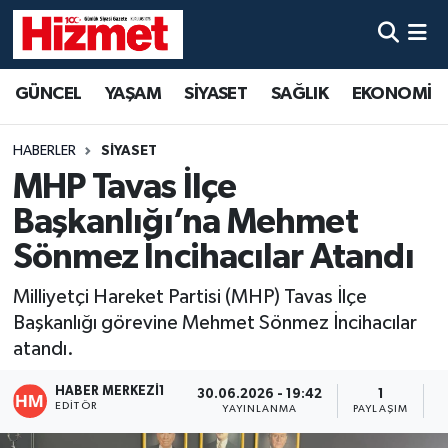
GÜNCEL
Denizli Nöbetçi Eczaneler
GÜNCEL
YAŞAM
SİYASET
SAĞLIK
EKONOMİ
YAŞAM
Denizli Hava Durumu
HABERLER
SİYASET
SİYASET
Denizli Trafik Yoğunluk Haritası
MHP Tavas İlçe
Başkanlığı’na Mehmet
SAĞLIK
Süper Lig Puan Durumu ve Fikstür
Sönmez İncihacılar Atandı
EKONOMİ
Tüm Manşetler
Milliyetçi Hareket Partisi (MHP) Tavas İlçe
Başkanlığı görevine Mehmet Sönmez İncihacılar
KÜLTÜR SANAT
Son Dakika Haberleri
atandı.
SPOR
Haber Arşivi
HABER MERKEZI1
30.06.2026 - 19:42
1
EDITÖR
YAYINLANMA
PAYLAŞIM
O
MAGAZİN