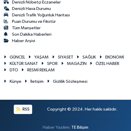
Denizli Nöbetçi Eczaneler
Denizli Hava Durumu
Denizli Trafik Yoğunluk Haritası
Puan Durumu ve Fikstür
Tüm Manşetler
Son Dakika Haberleri
Haber Arşivi
GÜNCEL
YAŞAM
SİYASET
SAĞLIK
EKONOMİ
KÜLTÜR SANAT
SPOR
MAGAZİN
ÖZEL HABER
DTO
RESMİ REKLAM
Künye
İletişim
Gizlilik Sözleşmesi
RSS
Copyright © 2024. Her hakkı saklıdır.
Haber Yazılımı:
TE Bilişim