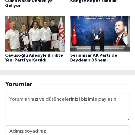
Cuma Nacar Denizli’ye
Kongre Rapor Takdimi
Geliyor
Çavuşoğlu Ailesiyle Birlikte
Serinhisar AK Parti'de
Yeni Parti’ye Katıldı
Beydemir Dönemi
Yorumlar