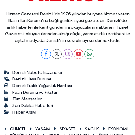
Hizmet Gazetesi Denizli'de 1976 yılından bu yana hizmet veren
Basın İlan Kurumu'na bağlı günlük siyasi gazetedir. Denizli'de
anlık haberler ile kent gündemini okuyucularına aktaran Hizmet
Gazetesi; okuyucularından aldığı güçle, yarım asırlık tecrübesi ile
dijital medyada Denizli'nin sesi olmayı sürdürmektedir.
Denizli Nöbetçi Eczaneler
Denizli Hava Durumu
Denizli Trafik Yoğunluk Haritası
Puan Durumu ve Fikstür
Tüm Manşetler
Son Dakika Haberleri
Haber Arşivi
GÜNCEL
YAŞAM
SİYASET
SAĞLIK
EKONOMİ