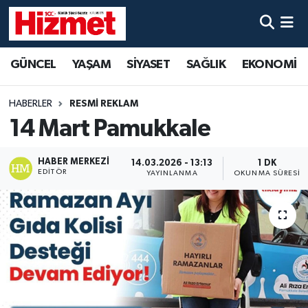
GÜNCEL
Denizli Nöbetçi Eczaneler
GÜNCEL
YAŞAM
SİYASET
SAĞLIK
EKONOMİ
YAŞAM
Denizli Hava Durumu
HABERLER
RESMİ REKLAM
SİYASET
Denizli Trafik Yoğunluk Haritası
14 Mart Pamukkale
SAĞLIK
Süper Lig Puan Durumu ve Fikstür
HABER MERKEZI
14.03.2026 - 13:13
1 DK
EDITÖR
YAYINLANMA
OKUNMA SÜRESI
EKONOMİ
Tüm Manşetler
KÜLTÜR SANAT
Son Dakika Haberleri
SPOR
Haber Arşivi
MAGAZİN