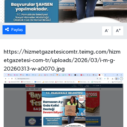
ÖZEL HABER
DTO
Paylaş
-
+
A
A
RESMİ REKLAM
https://hizmetgazetesicomtr.teimg.com/hizm
etgazetesi-com-tr/uploads/2026/03/i-m-g-
20260313-w-a0070.jpg