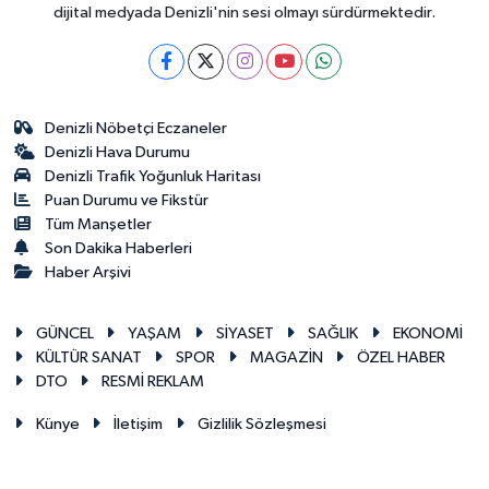
dijital medyada Denizli'nin sesi olmayı sürdürmektedir.
Denizli Nöbetçi Eczaneler
Denizli Hava Durumu
Denizli Trafik Yoğunluk Haritası
Puan Durumu ve Fikstür
Tüm Manşetler
Son Dakika Haberleri
Haber Arşivi
GÜNCEL
YAŞAM
SİYASET
SAĞLIK
EKONOMİ
KÜLTÜR SANAT
SPOR
MAGAZİN
ÖZEL HABER
DTO
RESMİ REKLAM
Künye
İletişim
Gizlilik Sözleşmesi