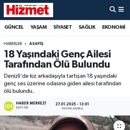
GÜNCEL
Denizli Nöbetçi Eczaneler
GÜNCEL
YAŞAM
SİYASET
SAĞLIK
EKONOMİ
YAŞAM
Denizli Hava Durumu
HABERLER
ASAYİŞ
SİYASET
Denizli Trafik Yoğunluk Haritası
18 Yaşındaki Genç Ailesi
Tarafından Ölü Bulundu
SAĞLIK
Süper Lig Puan Durumu ve Fikstür
Denizli'de kız arkadaşıyla tartışan 18 yaşındaki
EKONOMİ
Tüm Manşetler
genç ses üzerine odasına giden ailesi tarafından
ölü bulundu.
KÜLTÜR SANAT
Son Dakika Haberleri
HABER MERKEZI
27.01.2025 - 13:01
EDITÖR
YAYINLANMA
SPOR
Haber Arşivi
MAGAZİN