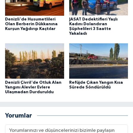
Denizli'de Husumetlileri
JASAT Dedektifleri Yaşlı
Olan Berberin Dükkanına
Kadını Dolandıran
Kurşun Yağdırıp Kaçtılar
Şüphelileri 3 Saatte
Yakaladı
Denizli Çivril'de Otluk Alan
Refüjde Çıkan Yangın Kısa
Yangını Alevler Evlere
Sürede Söndürüldü
Ulaşmadan Durduruldu
Yorumlar