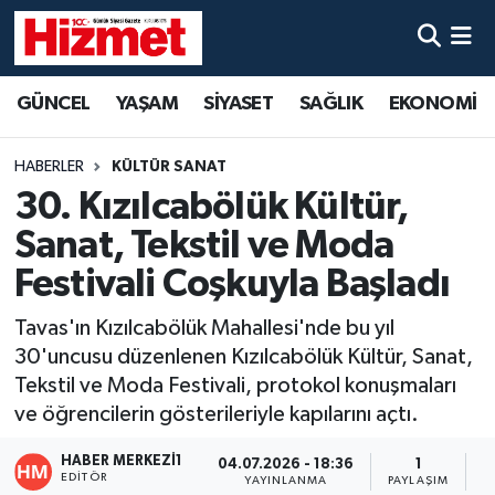
GÜNCEL
Denizli Nöbetçi Eczaneler
GÜNCEL
YAŞAM
SİYASET
SAĞLIK
EKONOMİ
YAŞAM
Denizli Hava Durumu
HABERLER
KÜLTÜR SANAT
SİYASET
Denizli Trafik Yoğunluk Haritası
30. Kızılcabölük Kültür,
Sanat, Tekstil ve Moda
SAĞLIK
Süper Lig Puan Durumu ve Fikstür
Festivali Coşkuyla Başladı
EKONOMİ
Tüm Manşetler
Tavas'ın Kızılcabölük Mahallesi'nde bu yıl
30'uncusu düzenlenen Kızılcabölük Kültür, Sanat,
KÜLTÜR SANAT
Son Dakika Haberleri
Tekstil ve Moda Festivali, protokol konuşmaları
ve öğrencilerin gösterileriyle kapılarını açtı.
SPOR
Haber Arşivi
HABER MERKEZI1
04.07.2026 - 18:36
1
MAGAZİN
EDITÖR
YAYINLANMA
PAYLAŞIM
O