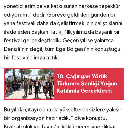
yöneticilerimize ve katkı sunan herkese teşekkür
ediyorum." dedi. Göreve geldikleri günden bu
yana festivali daha da geliştirmek için çalıştıklarını
ifade eden Başkan Tatık, "İlk yılımızda başarılı bir
festival gerçekleştirdik. Geçen yıl ise yalnızca
Denizli'nin değil, tüm Ege Bölgesi'nin konuştuğu
bir festivale imza attık.
10. Çağırgan Yörük
Türkmen Şenliği Yoğun
Katılımla Gerçekleşti
Bu yıl da çıtayı daha da yükselterek sizlere yakışır
bir organizasyon hazırladık." diye konuştu.
Kızılcabölük ve Tavas'ın köklü geçmişine dikkat