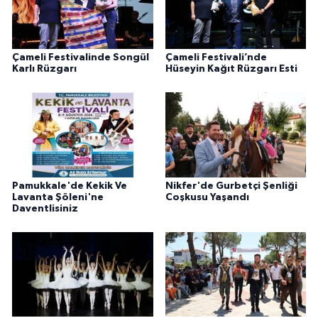
Çameli Festivalinde Songül
Çameli Festivali’nde
Karlı Rüzgarı
Hüseyin Kağıt Rüzgarı Esti
Pamukkale'de Kekik Ve
Nikfer'de Gurbetçi Şenliği
Lavanta Şöleni'ne
Coşkusu Yaşandı
Daventlisiniz