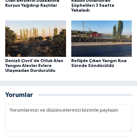
Olan Berberin Dükkanına
Kadını Dolandıran
Kurşun Yağdırıp Kaçtılar
Şüphelileri 3 Saatte
Yakaladı
Denizli Çivril'de Otluk Alan
Refüjde Çıkan Yangın Kısa
Yangını Alevler Evlere
Sürede Söndürüldü
Ulaşmadan Durduruldu
Yorumlar