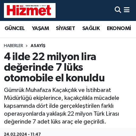
GÜNCEL
Denizli Nöbetçi Eczaneler
GÜNCEL
YAŞAM
SİYASET
SAĞLIK
EKONOMİ
YAŞAM
Denizli Hava Durumu
HABERLER
ASAYİŞ
SİYASET
Denizli Trafik Yoğunluk Haritası
4 ilde 22 milyon lira
değerinde 7 lüks
SAĞLIK
Süper Lig Puan Durumu ve Fikstür
otomobile el konuldu
EKONOMİ
Tüm Manşetler
Gümrük Muhafaza Kaçakçılık ve İstihbarat
Müdürlüğü ekiplerince, kaçakçılıkla mücadele
KÜLTÜR SANAT
Son Dakika Haberleri
kapsamında dört ilde gerçekleştirilen farklı
operasyonlarda yaklaşık 22 milyon Türk Lirası
SPOR
Haber Arşivi
değerinde 7 adet lüks araç ele geçirildi.
MAGAZİN
24.02.2024 - 11:47