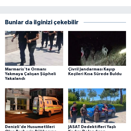
Bunlar da ilginizi çekebilir
Marmaris'te Ormanı
Çivril Jandarması Kayıp
Yakmaya Çalışan Şüpheli
Keçileri Kısa Sürede Buldu
Yakalandı
Denizli'de Husumetlileri
JASAT Dedektifleri Yaşlı