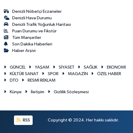
Denizli Nöbetçi Eczaneler
Denizli Hava Durumu
Denizli Trafik Yoğunluk Haritası
Puan Durumu ve Fikstür
Tüm Manşetler
Son Dakika Haberleri
Haber Arşivi
GÜNCEL
YAŞAM
SİYASET
SAĞLIK
EKONOMİ
KÜLTÜR SANAT
SPOR
MAGAZİN
ÖZEL HABER
DTO
RESMİ REKLAM
Künye
İletişim
Gizlilik Sözleşmesi
RSS
Copyright © 2024. Her hakkı saklıdır.