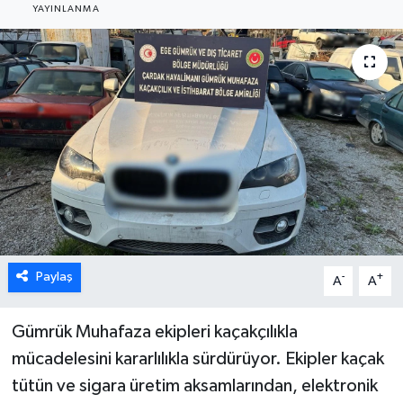
YAYINLANMA
ÖZEL HABER
DTO
RESMİ REKLAM
Paylaş
-
+
A
A
Gümrük Muhafaza ekipleri kaçakçılıkla
mücadelesini kararlılıkla sürdürüyor. Ekipler kaçak
tütün ve sigara üretim aksamlarından, elektronik