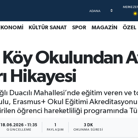
EKONOMİ
KÜLTÜR SANAT
SPOR
MAGAZİN
ÖZEL
i Köy Okulundan 
ı Hikayesi
ağlı Duacılı Mahallesi’nde eğitim veren ve
lu, Erasmus+ Okul Eğitimi Akreditasyonu
ilen öğrenci hareketliliği programında Türk
18.06.2026 - 11:35
1
3 DK
GÜNCELLEME
PAYLAŞIM
OKUNMA SÜRESI