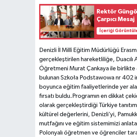
Rektör Güngör
Çarpıcı Mesaj
İçeriği Görüntül
Denizli İl Millî Eğitim Müdürlüğü Er
gerçekleştirilen hareketliliğe, Duacı
Öğretmeni Murat Çankaya ile birlikte 
bulunan Szkoła Podstawowa nr 402 im
boyunca eğitim faaliyetlerinde yer alar
fırsatı buldu.Programın en dikkat çekic
olarak gerçekleştirdiği Türkiye tanıtı
kültürel değerlerini, Denizli’yi, Pamuk
mutfağını ve eğitim sistemimizi anlatar
Polonyalı öğretmen ve öğrenciler taraf