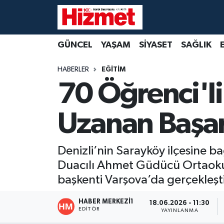
GÜNCEL
Denizli Nöbetçi Eczaneler
GÜNCEL
YAŞAM
SİYASET
SAĞLIK
YAŞAM
Denizli Hava Durumu
HABERLER
EĞİTİM
70 Öğrenci'l
SİYASET
Denizli Trafik Yoğunluk Haritası
Uzanan Başar
SAĞLIK
Süper Lig Puan Durumu ve Fikstür
EKONOMİ
Tüm Manşetler
Denizli’nin Sarayköy ilçesine b
Duacılı Ahmet Güdücü Ortaoku
KÜLTÜR SANAT
Son Dakika Haberleri
başkenti Varşova’da gerçekleştir
SPOR
Haber Arşivi
HABER MERKEZI1
18.06.2026 - 11:30
EDITÖR
YAYINLANMA
MAGAZİN