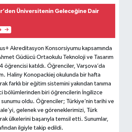
’den Üniversitenin Geleceğine Dair
e
asmus+ Akreditasyon Konsorsiyumu kapsamında
lı Ahmet Güdücü Ortaokulu Teknoloji ve Tasarım
4 öğrencisi katıldı. Öğrenciler, Varşova’da
. Haliny Konopackiej okulunda bir hafta
ak farklı bir eğitim sistemini yakından tanıma
i bölümlerinden biri öğrencilerin İngilizce
m sunumu oldu. Öğrenciler; Türkiye’nin tarihi ve
kale’yi, gelenek ve göreneklerimizi, Türk
ak ülkelerini başarıyla temsil etti. Sunumlar,
ından ilgiyle takip edildi.