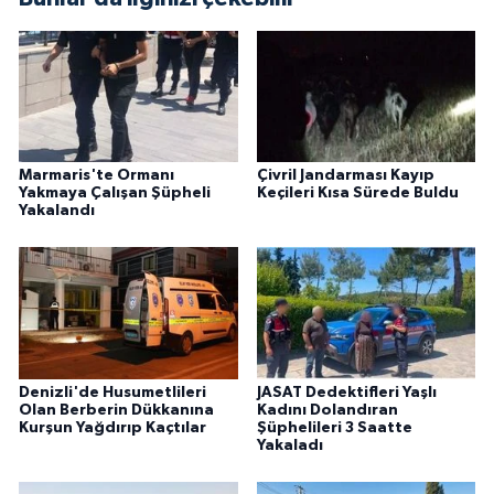
Marmaris'te Ormanı
Çivril Jandarması Kayıp
Yakmaya Çalışan Şüpheli
Keçileri Kısa Sürede Buldu
Yakalandı
Denizli'de Husumetlileri
JASAT Dedektifleri Yaşlı
Olan Berberin Dükkanına
Kadını Dolandıran
Kurşun Yağdırıp Kaçtılar
Şüphelileri 3 Saatte
Yakaladı