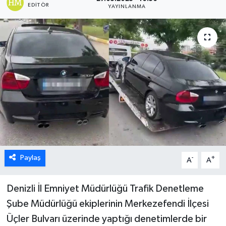
EDITÖR
YAYINLANMA
ÖZEL HABER
DTO
RESMİ REKLAM
Paylaş
-
+
A
A
Denizli İl Emniyet Müdürlüğü Trafik Denetleme
Şube Müdürlüğü ekiplerinin Merkezefendi İlçesi
Üçler Bulvarı üzerinde yaptığı denetimlerde bir