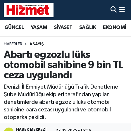
GÜNCEL
Denizli Nöbetçi Eczaneler
GÜNCEL
YAŞAM
SİYASET
SAĞLIK
EKONOMİ
YAŞAM
Denizli Hava Durumu
HABERLER
ASAYİŞ
SİYASET
Denizli Trafik Yoğunluk Haritası
Abartı egzozlu lüks
otomobil sahibine 9 bin TL
SAĞLIK
Süper Lig Puan Durumu ve Fikstür
ceza uygulandı
EKONOMİ
Tüm Manşetler
Denizli İl Emniyet Müdürlüğü Trafik Denetleme
Şube Müdürlüğü ekipleri tarafından yapılan
KÜLTÜR SANAT
Son Dakika Haberleri
denetimlerde abartı egzozlu lüks otomobil
sahibine para cezası uygulandı ve otomobil
SPOR
Haber Arşivi
otoparka çekildi.
MAGAZİN
HABER MERKEZI
27.05.2025 - 16:56