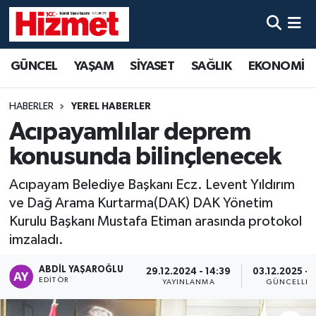
GÜNCEL
Denizli Nöbetçi Eczaneler
GÜNCEL
YAŞAM
SİYASET
SAĞLIK
EKONOMİ
YAŞAM
Denizli Hava Durumu
HABERLER
YEREL HABERLER
SİYASET
Denizli Trafik Yoğunluk Haritası
Acıpayamlılar deprem
konusunda bilinçlenecek
SAĞLIK
Süper Lig Puan Durumu ve Fikstür
Acıpayam Belediye Başkanı Ecz. Levent Yıldırım
EKONOMİ
Tüm Manşetler
ve Dağ Arama Kurtarma(DAK) DAK Yönetim
Kurulu Başkanı Mustafa Etiman arasında protokol
KÜLTÜR SANAT
Son Dakika Haberleri
imzaladı.
SPOR
Haber Arşivi
ABDIL YAŞAROĞLU
29.12.2024 - 14:39
03.12.2025 - 
EDITÖR
YAYINLANMA
GÜNCELLE
MAGAZİN