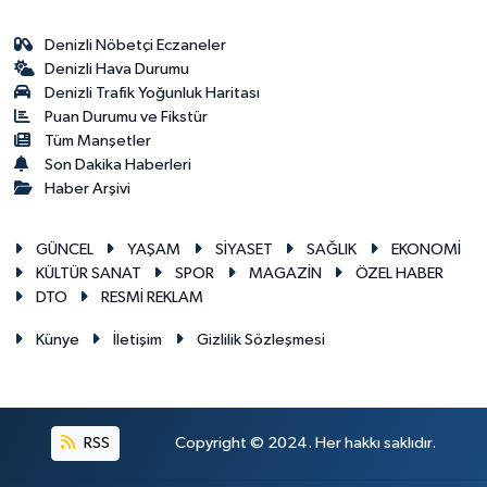
Denizli Nöbetçi Eczaneler
Denizli Hava Durumu
Denizli Trafik Yoğunluk Haritası
Puan Durumu ve Fikstür
Tüm Manşetler
Son Dakika Haberleri
Haber Arşivi
GÜNCEL
YAŞAM
SİYASET
SAĞLIK
EKONOMİ
KÜLTÜR SANAT
SPOR
MAGAZİN
ÖZEL HABER
DTO
RESMİ REKLAM
Künye
İletişim
Gizlilik Sözleşmesi
RSS
Copyright © 2024. Her hakkı saklıdır.