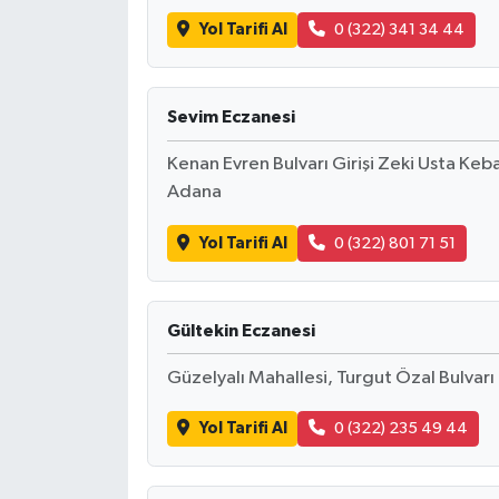
Yol Tarifi Al
0 (322) 341 34 44
Sevim Eczanesi
Kenan Evren Bulvarı Girişi Zeki Usta Keb
Adana
Yol Tarifi Al
0 (322) 801 71 51
Gültekin Eczanesi
Güzelyalı Mahallesi, Turgut Özal Bulvar
Yol Tarifi Al
0 (322) 235 49 44