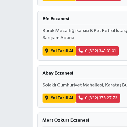
Efe Eczanesi
Buruk Mezarlığı karşısı B Pet Petrol İsta
Sarıçam Adana
Yol Tarifi Al
0 (322) 341 01 01
Abay Eczanesi
Solaklı Cumhuriyet Mahallesi, Karataş B
Yol Tarifi Al
0 (322) 373 27 73
Mert Özkurt Eczanesi