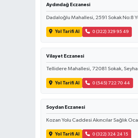
Aydındağ Eczanesi
Dadaloğlu Mahallesi, 2591 Sokak No:8 
Yol Tarifi Al
0 (322) 329 95 49
Vilayet Eczanesi
Tellidere Mahallesi, 72081 Sokak, Seyh
Yol Tarifi Al
0 (545) 722 70 44
Soydan Eczanesi
Kozan Yolu Caddesi Akıncılar Sağlık Oca
Yol Tarifi Al
0 (322) 324 24 15