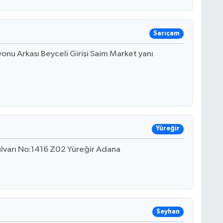
Sarıçam
syonu Arkası Beyceli Girişi Saim Market yanı
Yüreğir
ulvarı No:1416 Z02 Yüreğir Adana
Seyhan