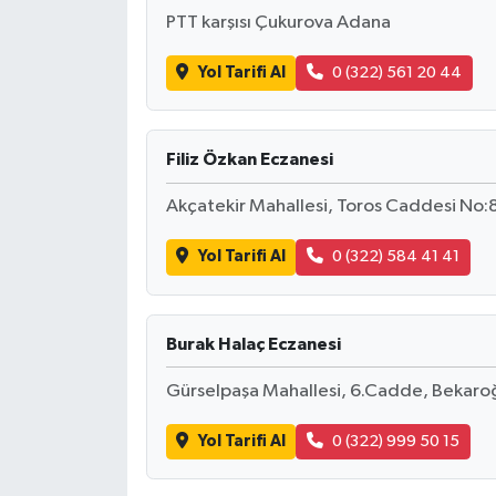
PTT karşısı Çukurova Adana
Yol Tarifi Al
0 (322) 561 20 44
Filiz Özkan Eczanesi
Akçatekir Mahallesi, Toros Caddesi No:
Yol Tarifi Al
0 (322) 584 41 41
Burak Halaç Eczanesi
Gürselpaşa Mahallesi, 6.Cadde, Bekaroğ
Yol Tarifi Al
0 (322) 999 50 15