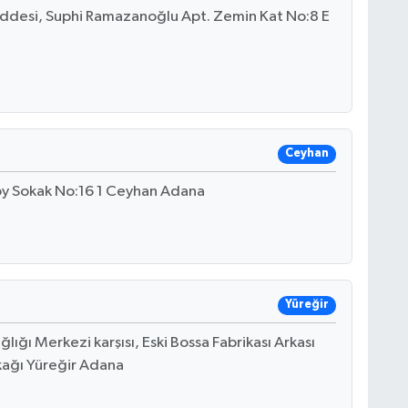
addesi, Suphi Ramazanoğlu Apt. Zemin Kat No:8 E
Ceyhan
oy Sokak No:16 1 Ceyhan Adana
Yüreğir
lığı Merkezi karşısı, Eski Bossa Fabrikası Arkası
okağı Yüreğir Adana