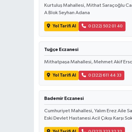
Kurtuluş Mahallesi, Mithat Saraçoğlu C
A Blok Seyhan Adana
Yol Tarifi Al
0 (322) 502 01 40
Tuğçe Eczanesi
Mithatpaşa Mahallesi, Mehmet Akif Ers
Yol Tarifi Al
0 (322) 611 44 33
Bademir Eczanesi
Cumhuriyet Mahallesi, Yalım Erez Aile Sağ
Eski Devlet Hastanesi Acil Çıkışı Karşı S
Yol Tarifi Al
0 (322) 323 32 32