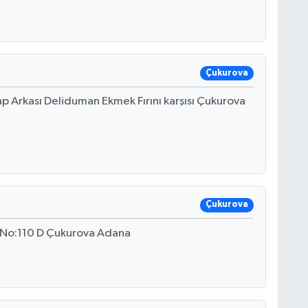
Çukurova
ap Arkası Deliduman Ekmek Fırını karşısı Çukurova
Çukurova
ı No:110 D Çukurova Adana