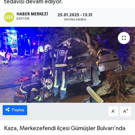
tedavisi devam ediyor.
ÖZEL HABER
HABER MERKEZI
25.01.2025 - 13:31
EDITÖR
YAYINLANMA
DTO
RESMİ REKLAM
Paylaş
-
+
A
A
Kaza, Merkezefendi ilçesi Gümüşler Bulvarı'nda