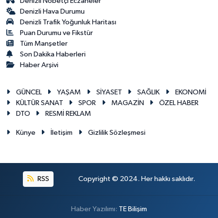
Denizli Nöbetçi Eczaneler
Denizli Hava Durumu
Denizli Trafik Yoğunluk Haritası
Puan Durumu ve Fikstür
Tüm Manşetler
Son Dakika Haberleri
Haber Arşivi
GÜNCEL
YAŞAM
SİYASET
SAĞLIK
EKONOMİ
KÜLTÜR SANAT
SPOR
MAGAZİN
ÖZEL HABER
DTO
RESMİ REKLAM
Künye
İletişim
Gizlilik Sözleşmesi
RSS
Copyright © 2024. Her hakkı saklıdır.
Haber Yazılımı:
TE Bilişim