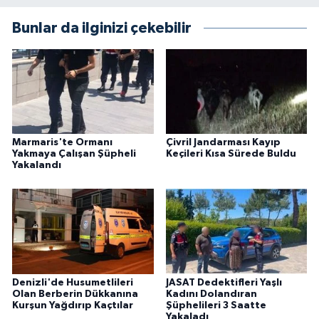
Bunlar da ilginizi çekebilir
Marmaris'te Ormanı
Çivril Jandarması Kayıp
Yakmaya Çalışan Şüpheli
Keçileri Kısa Sürede Buldu
Yakalandı
Denizli'de Husumetlileri
JASAT Dedektifleri Yaşlı
Olan Berberin Dükkanına
Kadını Dolandıran
Kurşun Yağdırıp Kaçtılar
Şüphelileri 3 Saatte
Yakaladı