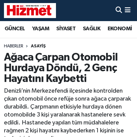
GÜNCEL
Denizli Nöbetçi Eczaneler
GÜNCEL
YAŞAM
SİYASET
SAĞLIK
EKONOMİ
YAŞAM
Denizli Hava Durumu
HABERLER
ASAYİŞ
SİYASET
Denizli Trafik Yoğunluk Haritası
Ağaca Çarpan Otomobil
Hurdaya Döndü, 2 Genç
SAĞLIK
Süper Lig Puan Durumu ve Fikstür
Hayatını Kaybetti
EKONOMİ
Tüm Manşetler
Denizli’nin Merkezefendi ilçesinde kontrolden
çıkan otomobil önce refüje sonra ağaca çarparak
KÜLTÜR SANAT
Son Dakika Haberleri
durabildi. Çarpmanın etkisiyle hurdaya dönen
otomobilde 3 kişi yaralanarak hastanelere sevk
SPOR
Haber Arşivi
edildi. Hastanede yapılan tüm müdahalelere
rağmen 2 kişi hayatını kaybederken 1 kişinin ise
MAGAZİN