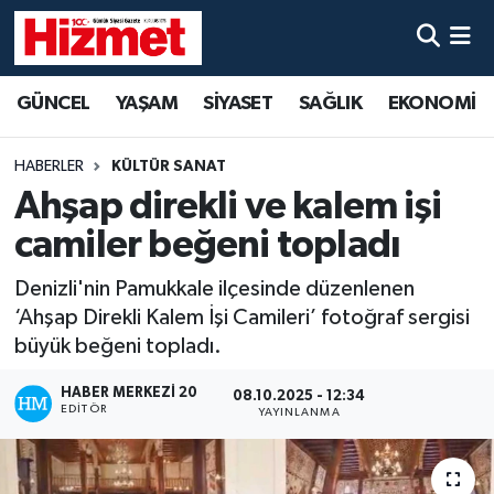
GÜNCEL
Denizli Nöbetçi Eczaneler
GÜNCEL
YAŞAM
SİYASET
SAĞLIK
EKONOMİ
YAŞAM
Denizli Hava Durumu
HABERLER
KÜLTÜR SANAT
SİYASET
Denizli Trafik Yoğunluk Haritası
Ahşap direkli ve kalem işi
camiler beğeni topladı
SAĞLIK
Süper Lig Puan Durumu ve Fikstür
Denizli'nin Pamukkale ilçesinde düzenlenen
EKONOMİ
Tüm Manşetler
‘Ahşap Direkli Kalem İşi Camileri’ fotoğraf sergisi
büyük beğeni topladı.
KÜLTÜR SANAT
Son Dakika Haberleri
HABER MERKEZI 20
08.10.2025 - 12:34
EDITÖR
YAYINLANMA
SPOR
Haber Arşivi
MAGAZİN