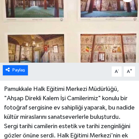
ÖZEL HABER
DTO
RESMİ REKLAM
Paylaş
-
+
A
A
Pamukkale Halk Eğitimi Merkezi Müdürlüğü,
"Ahşap Direkli Kalem İşi Camilerimiz" konulu bir
fotoğraf sergisine ev sahipliği yaparak, bu nadide
kültür miraslarını sanatseverlerle buluşturdu.
Sergi tarihi camilerin estetik ve tarihi zenginliğini
gözler önüne serdi. Halk Eğitimi Merkezi'nin ek