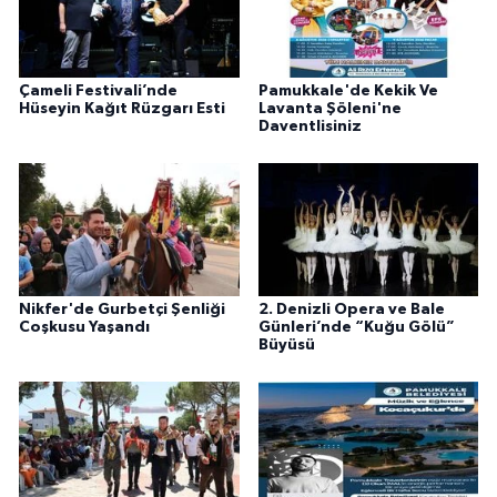
Çameli Festivali’nde
Pamukkale'de Kekik Ve
Hüseyin Kağıt Rüzgarı Esti
Lavanta Şöleni'ne
Daventlisiniz
Nikfer'de Gurbetçi Şenliği
2. Denizli Opera ve Bale
Coşkusu Yaşandı
Günleri’nde “Kuğu Gölü”
Büyüsü