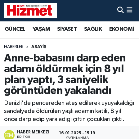
GÜNCEL
Denizli Nöbetçi Eczaneler
GÜNCEL
YAŞAM
SİYASET
SAĞLIK
EKONOMİ
YAŞAM
Denizli Hava Durumu
HABERLER
ASAYİŞ
SİYASET
Denizli Trafik Yoğunluk Haritası
Anne-babasını darp eden
adamı öldürmek için 8 yıl
SAĞLIK
Süper Lig Puan Durumu ve Fikstür
plan yaptı, 3 saniyelik
EKONOMİ
Tüm Manşetler
görüntüden yakalandı
Denizli'de pencereden ateş edilerek uyuyakaldığı
KÜLTÜR SANAT
Son Dakika Haberleri
sandalyede öldürülen yaşlı adamın katili, 8 yıl
SPOR
Haber Arşivi
önce darp edip yaraladığı çiftin çocukları çıktı.
HABER MERKEZI
16.01.2025 - 15:19
MAGAZİN
EDITÖR
YAYINLANMA