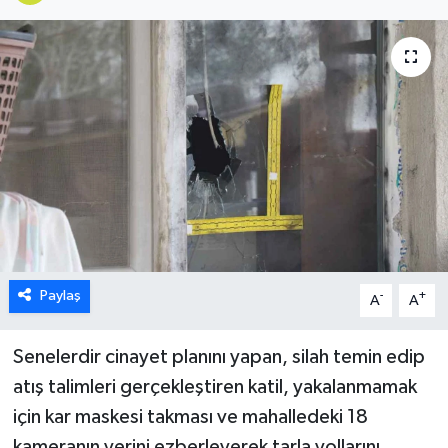
ÖZEL HABER
DTO
RESMİ REKLAM
Paylaş
-
+
A
A
Senelerdir cinayet planını yapan, silah temin edip
atış talimleri gerçekleştiren katil, yakalanmamak
için kar maskesi takması ve mahalledeki 18
kameranın yerini ezberleyerek tarla yollarını