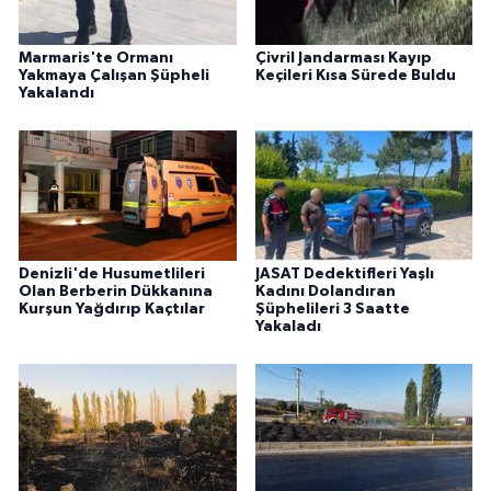
Marmaris'te Ormanı
Çivril Jandarması Kayıp
Yakmaya Çalışan Şüpheli
Keçileri Kısa Sürede Buldu
Yakalandı
Denizli'de Husumetlileri
JASAT Dedektifleri Yaşlı
Olan Berberin Dükkanına
Kadını Dolandıran
Kurşun Yağdırıp Kaçtılar
Şüphelileri 3 Saatte
Yakaladı