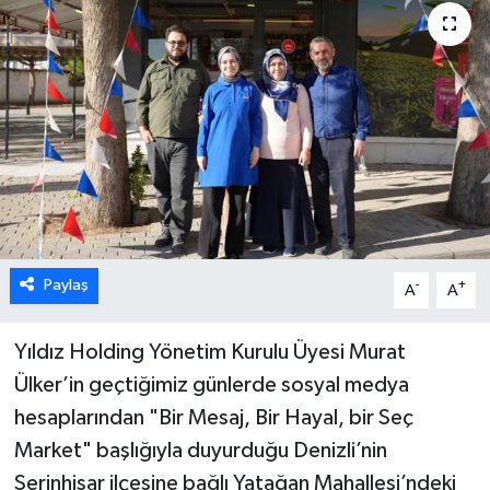
ÖZEL HABER
DTO
RESMİ REKLAM
Paylaş
-
+
A
A
Yıldız Holding Yönetim Kurulu Üyesi Murat
Ülker’in geçtiğimiz günlerde sosyal medya
hesaplarından "Bir Mesaj, Bir Hayal, bir Seç
Market" başlığıyla duyurduğu Denizli’nin
Serinhisar ilçesine bağlı Yatağan Mahallesi’ndeki