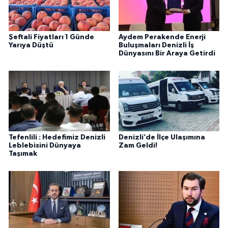
Şeftali Fiyatları 1 Günde
Aydem Perakende Enerji
Yarıya Düştü
Buluşmaları Denizli İş
Dünyasını Bir Araya Getirdi
Tefenlili : Hedefimiz Denizli
Denizli’de İlçe Ulaşımına
Leblebisini Dünyaya
Zam Geldi!
Taşımak