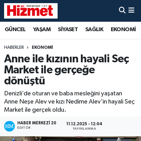
GÜNCEL
Denizli Nöbetçi Eczaneler
GÜNCEL
YAŞAM
SİYASET
SAĞLIK
EKONOMİ
YAŞAM
Denizli Hava Durumu
HABERLER
EKONOMİ
SİYASET
Denizli Trafik Yoğunluk Haritası
Anne ile kızının hayali Seç
Market ile gerçeğe
SAĞLIK
Süper Lig Puan Durumu ve Fikstür
dönüştü
EKONOMİ
Tüm Manşetler
Denizli’de oturan ve baba mesleğini yaşatan
Anne Neşe Alev ve kızı Nedime Alev’in hayali Seç
KÜLTÜR SANAT
Son Dakika Haberleri
Market ile gerçek oldu.
SPOR
Haber Arşivi
HABER MERKEZI 20
11.12.2025 - 12:04
EDITÖR
YAYINLANMA
MAGAZİN