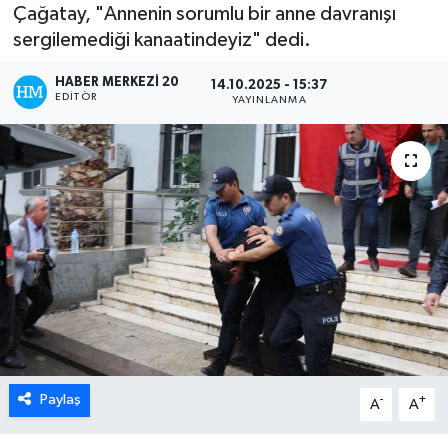
Çağatay, "Annenin sorumlu bir anne davranışı
ÖZEL HABER
sergilemediği kanaatindeyiz" dedi.
HABER MERKEZI 20
DTO
14.10.2025 - 15:37
EDITÖR
YAYINLANMA
RESMİ REKLAM
Paylaş
-
+
A
A