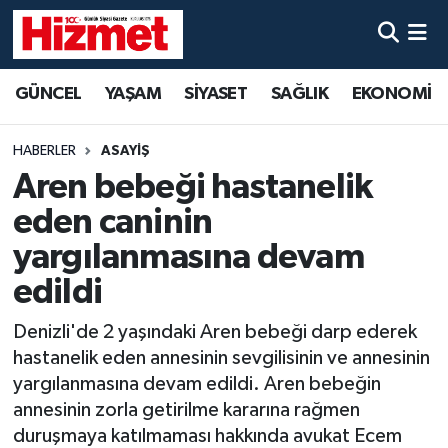
GÜNCEL
Denizli Nöbetçi Eczaneler
GÜNCEL
YAŞAM
SİYASET
SAĞLIK
EKONOMİ
YAŞAM
Denizli Hava Durumu
HABERLER
ASAYİŞ
SİYASET
Denizli Trafik Yoğunluk Haritası
Aren bebeği hastanelik
eden caninin
SAĞLIK
Süper Lig Puan Durumu ve Fikstür
yargılanmasına devam
EKONOMİ
Tüm Manşetler
edildi
Denizli'de 2 yaşındaki Aren bebeği darp ederek
KÜLTÜR SANAT
Son Dakika Haberleri
hastanelik eden annesinin sevgilisinin ve annesinin
SPOR
Haber Arşivi
yargılanmasına devam edildi. Aren bebeğin
annesinin zorla getirilme kararına rağmen
MAGAZİN
duruşmaya katılmaması hakkında avukat Ecem