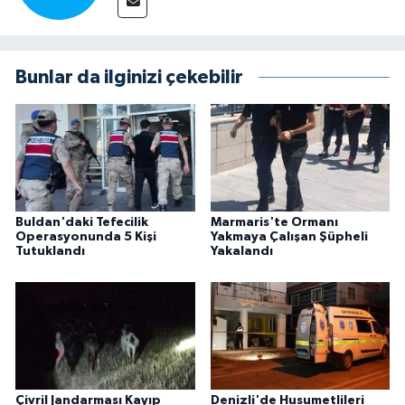
Bunlar da ilginizi çekebilir
Buldan'daki Tefecilik
Marmaris'te Ormanı
Operasyonunda 5 Kişi
Yakmaya Çalışan Şüpheli
Tutuklandı
Yakalandı
Çivril Jandarması Kayıp
Denizli'de Husumetlileri