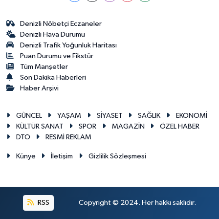
Denizli Nöbetçi Eczaneler
Denizli Hava Durumu
Denizli Trafik Yoğunluk Haritası
Puan Durumu ve Fikstür
Tüm Manşetler
Son Dakika Haberleri
Haber Arşivi
GÜNCEL
YAŞAM
SİYASET
SAĞLIK
EKONOMİ
KÜLTÜR SANAT
SPOR
MAGAZİN
ÖZEL HABER
DTO
RESMİ REKLAM
Künye
İletişim
Gizlilik Sözleşmesi
RSS
Copyright © 2024. Her hakkı saklıdır.