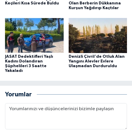
Keçileri Kısa Sürede Buldu
Olan Berberin Dükkanına
Kurşun Yağdırıp Kaçtılar
JASAT Dedektifleri Yaşlı
Denizli Çivril'de Otluk Alan
Kadını Dolandıran
Yangını Alevler Evlere
Şüphelileri 3 Saatte
Ulaşmadan Durduruldu
Yakaladı
Yorumlar