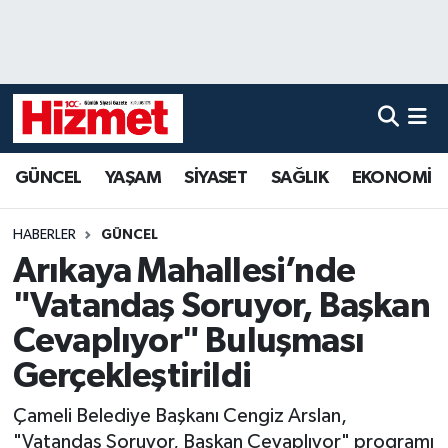
GÜNCEL
Denizli Nöbetçi Eczaneler
YAŞAM
Denizli Hava Durumu
GÜNCEL
YAŞAM
SİYASET
SAĞLIK
EKONOMİ
SİYASET
Denizli Trafik Yoğunluk Haritası
SAĞLIK
Süper Lig Puan Durumu ve Fikstür
HABERLER
GÜNCEL
Arıkaya Mahallesi’nde
EKONOMİ
Tüm Manşetler
"Vatandaş Soruyor, Başkan
KÜLTÜR SANAT
Son Dakika Haberleri
Cevaplıyor" Buluşması
Gerçekleştirildi
SPOR
Haber Arşivi
Çameli Belediye Başkanı Cengiz Arslan,
MAGAZİN
"Vatandaş Soruyor, Başkan Cevaplıyor" programı