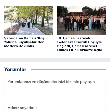
Şehrin Can Damarı ‘Koşu
10. Çameli Festivali
Yolu’na Büyükşehir’den
Geleneksel Yörük Göçüyle
Modern Dokunuş
Başladı, Çameli Yöresel
Ekmek Fırını Hizmete Açıldı!
Yorumlar