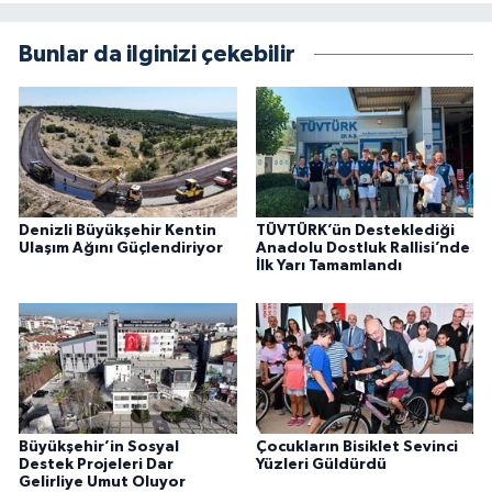
Bunlar da ilginizi çekebilir
Denizli Büyükşehir Kentin
TÜVTÜRK’ün Desteklediği
Ulaşım Ağını Güçlendiriyor
Anadolu Dostluk Rallisi’nde
İlk Yarı Tamamlandı
Büyükşehir’in Sosyal
Çocukların Bisiklet Sevinci
Destek Projeleri Dar
Yüzleri Güldürdü
Gelirliye Umut Oluyor