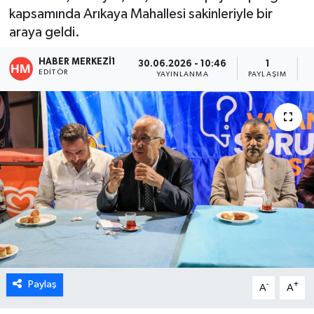
kapsamında Arıkaya Mahallesi sakinleriyle bir
ÖZEL HABER
araya geldi.
DTO
HABER MERKEZI1
30.06.2026 - 10:46
1
EDITÖR
YAYINLANMA
PAYLAŞIM
O
RESMİ REKLAM
Paylaş
-
+
A
A