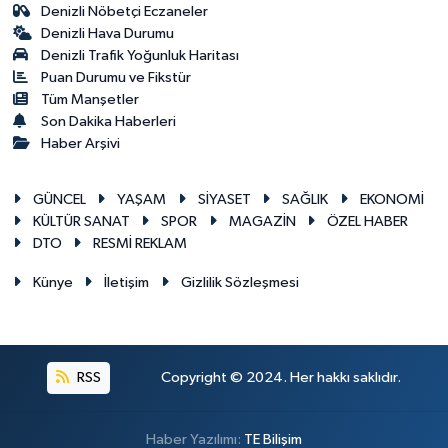
Denizli Nöbetçi Eczaneler
Denizli Hava Durumu
Denizli Trafik Yoğunluk Haritası
Puan Durumu ve Fikstür
Tüm Manşetler
Son Dakika Haberleri
Haber Arşivi
GÜNCEL
YAŞAM
SİYASET
SAĞLIK
EKONOMİ
KÜLTÜR SANAT
SPOR
MAGAZİN
ÖZEL HABER
DTO
RESMİ REKLAM
Künye
İletişim
Gizlilik Sözleşmesi
RSS
Copyright © 2024. Her hakkı saklıdır.
Haber Yazılımı:
TE Bilişim