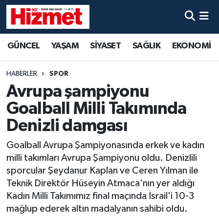
GÜNCEL
Denizli Nöbetçi Eczaneler
GÜNCEL
YAŞAM
SİYASET
SAĞLIK
EKONOMİ
YAŞAM
Denizli Hava Durumu
HABERLER
SPOR
SİYASET
Denizli Trafik Yoğunluk Haritası
Avrupa şampiyonu
Goalball Milli Takımında
SAĞLIK
Süper Lig Puan Durumu ve Fikstür
Denizli damgası
EKONOMİ
Tüm Manşetler
Goalball Avrupa Şampiyonasında erkek ve kadın
milli takımları Avrupa Şampiyonu oldu. Denizlili
KÜLTÜR SANAT
Son Dakika Haberleri
sporcular Şeydanur Kaplan ve Ceren Yılman ile
Teknik Direktör Hüseyin Atmaca'nın yer aldığı
SPOR
Haber Arşivi
Kadın Milli Takımımız final maçında İsrail'i 10-3
mağlup ederek altın madalyanın sahibi oldu.
MAGAZİN