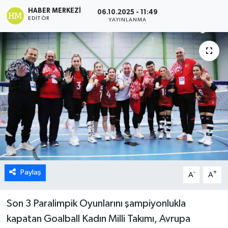
HABER MERKEZI
06.10.2025 - 11:49
ÖZEL HABER
EDITÖR
YAYINLANMA
DTO
RESMİ REKLAM
Paylaş
-
+
A
A
Son 3 Paralimpik Oyunlarını şampiyonlukla
kapatan Goalball Kadın Milli Takımı, Avrupa