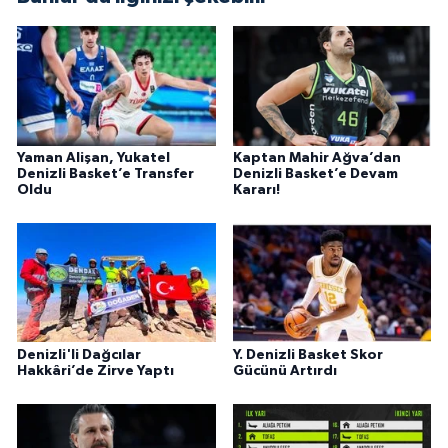
Yaman Alişan, Yukatel
Kaptan Mahir Ağva’dan
Denizli Basket’e Transfer
Denizli Basket’e Devam
Oldu
Kararı!
Denizli'li Dağcılar
Y. Denizli Basket Skor
Hakkâri’de Zirve Yaptı
Gücünü Artırdı