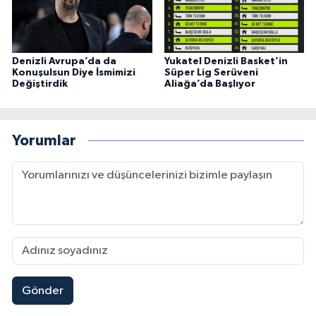
Denizli Avrupa’da da
Yukatel Denizli Basket’in
Konuşulsun Diye İsmimizi
Süper Lig Serüveni
Değiştirdik
Aliağa’da Başlıyor
Yorumlar
Gönder