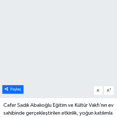
ÖZEL HABER
DTO
RESMİ REKLAM
Paylaş
-
+
A
A
Cafer Sadık Abalıoğlu Eğitim ve Kültür Vakfı’nın ev
sahibinde gerçekleştirilen etkinlik, yoğun katılımla