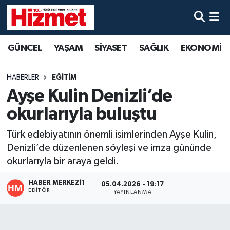
GÜNCEL
Denizli Nöbetçi Eczaneler
GÜNCEL
YAŞAM
SİYASET
SAĞLIK
EKONOMİ
YAŞAM
Denizli Hava Durumu
HABERLER
EĞİTİM
SİYASET
Denizli Trafik Yoğunluk Haritası
Ayşe Kulin Denizli’de
okurlarıyla buluştu
SAĞLIK
Süper Lig Puan Durumu ve Fikstür
Türk edebiyatının önemli isimlerinden Ayşe Kulin,
EKONOMİ
Tüm Manşetler
Denizli’de düzenlenen söyleşi ve imza gününde
okurlarıyla bir araya geldi.
KÜLTÜR SANAT
Son Dakika Haberleri
HABER MERKEZI1
05.04.2026 - 19:17
EDITÖR
YAYINLANMA
SPOR
Haber Arşivi
MAGAZİN