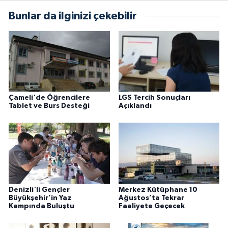
Bunlar da ilginizi çekebilir
Çameli'de Öğrencilere
LGS Tercih Sonuçları
Tablet ve Burs Desteği
Açıklandı
Denizli'li Gençler
Merkez Kütüphane 10
Büyükşehir’in Yaz
Ağustos’ta Tekrar
Kampında Buluştu
Faaliyete Geçecek