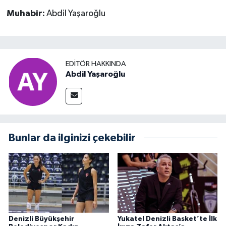
Muhabir:
Abdil Yaşaroğlu
EDITÖR HAKKINDA
Abdil Yaşaroğlu
Bunlar da ilginizi çekebilir
Denizli Büyükşehir
Yukatel Denizli Basket’te İlk