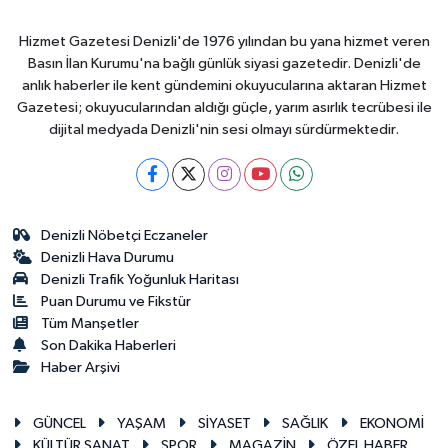
Hizmet Gazetesi Denizli'de 1976 yılından bu yana hizmet veren
Basın İlan Kurumu'na bağlı günlük siyasi gazetedir. Denizli'de
anlık haberler ile kent gündemini okuyucularına aktaran Hizmet
Gazetesi; okuyucularından aldığı güçle, yarım asırlık tecrübesi ile
dijital medyada Denizli'nin sesi olmayı sürdürmektedir.
Denizli Nöbetçi Eczaneler
Denizli Hava Durumu
Denizli Trafik Yoğunluk Haritası
Puan Durumu ve Fikstür
Tüm Manşetler
Son Dakika Haberleri
Haber Arşivi
GÜNCEL
YAŞAM
SİYASET
SAĞLIK
EKONOMİ
KÜLTÜR SANAT
SPOR
MAGAZİN
ÖZEL HABER