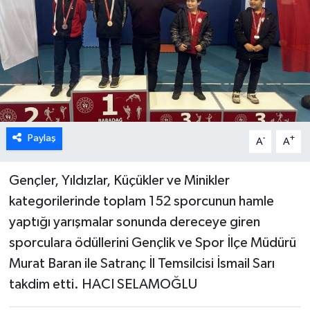
ÖZEL HABER
DTO
RESMİ REKLAM
Paylaş
-
+
A
A
Gençler, Yıldızlar, Küçükler ve Minikler
kategorilerinde toplam 152 sporcunun hamle
yaptığı yarışmalar sonunda dereceye giren
sporculara ödüllerini Gençlik ve Spor İlçe Müdürü
Murat Baran ile Satranç İl Temsilcisi İsmail Sarı
takdim etti. HACI SELAMOĞLU