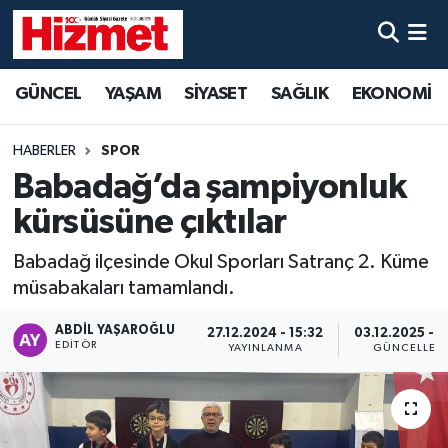
GÜNCEL
Denizli Nöbetçi Eczaneler
GÜNCEL
YAŞAM
SİYASET
SAĞLIK
EKONOMİ
YAŞAM
Denizli Hava Durumu
HABERLER
SPOR
SİYASET
Denizli Trafik Yoğunluk Haritası
Babadağ’da şampiyonluk
kürsüsüne çıktılar
SAĞLIK
Süper Lig Puan Durumu ve Fikstür
Babadağ ilçesinde Okul Sporları Satranç 2. Küme
EKONOMİ
Tüm Manşetler
müsabakaları tamamlandı.
KÜLTÜR SANAT
Son Dakika Haberleri
ABDIL YAŞAROĞLU
27.12.2024 - 15:32
03.12.2025 - 1
EDITÖR
YAYINLANMA
GÜNCELLEM
SPOR
Haber Arşivi
MAGAZİN