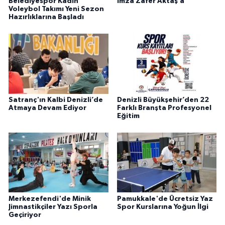
Belediyespor Kadın
İmza Zafer Aktaş’a
Voleybol Takımı Yeni Sezon
Hazırlıklarına Başladı
Satranç'ın Kalbi Denizli’de
Denizli Büyükşehir’den 22
Atmaya Devam Ediyor
Farklı Branşta Profesyonel
Eğitim
Merkezefendi'de Minik
Pamukkale'de Ücretsiz Yaz
Jimnastikçiler Yazı Sporla
Spor Kurslarına Yoğun İlgi
Geçiriyor