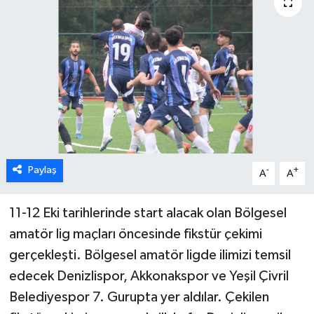
ÖZEL HABER
DTO
RESMİ REKLAM
Paylaş
-
+
A
A
11-12 Eki tarihlerinde start alacak olan Bölgesel
amatör lig maçları öncesinde fikstür çekimi
gerçekleşti. Bölgesel amatör ligde ilimizi temsil
edecek Denizlispor, Akkonakspor ve Yeşil Çivril
Belediyespor 7. Gurupta yer aldılar. Çekilen