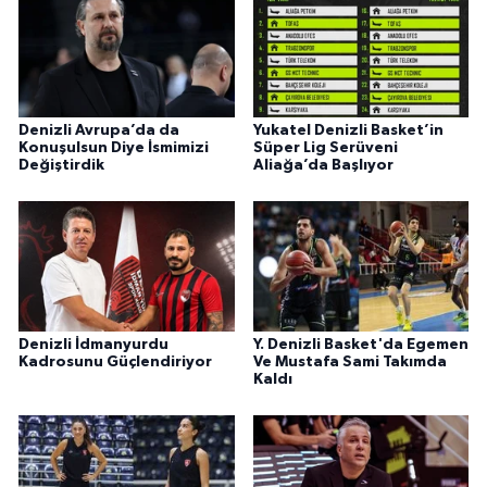
Denizli Avrupa’da da
Yukatel Denizli Basket’in
Konuşulsun Diye İsmimizi
Süper Lig Serüveni
Değiştirdik
Aliağa’da Başlıyor
Denizli İdmanyurdu
Y. Denizli Basket'da Egemen
Kadrosunu Güçlendiriyor
Ve Mustafa Sami Takımda
Kaldı