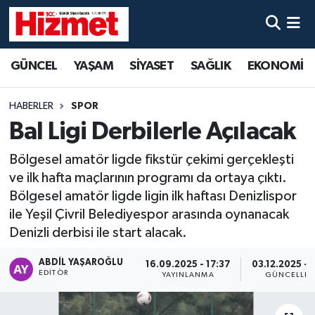
GÜNCEL
Denizli Nöbetçi Eczaneler
GÜNCEL
YAŞAM
SİYASET
SAĞLIK
EKONOMİ
YAŞAM
Denizli Hava Durumu
HABERLER
SPOR
SİYASET
Denizli Trafik Yoğunluk Haritası
Bal Ligi Derbilerle Açılacak
Bölgesel amatör ligde fikstür çekimi gerçekleşti
SAĞLIK
Süper Lig Puan Durumu ve Fikstür
ve ilk hafta maçlarının programı da ortaya çıktı.
Bölgesel amatör ligde ligin ilk haftası Denizlispor
EKONOMİ
Tüm Manşetler
ile Yeşil Çivril Belediyespor arasında oynanacak
Denizli derbisi ile start alacak.
KÜLTÜR SANAT
Son Dakika Haberleri
ABDIL YAŞAROĞLU
16.09.2025 - 17:37
03.12.2025 - 
SPOR
Haber Arşivi
EDITÖR
YAYINLANMA
GÜNCELLE
MAGAZİN