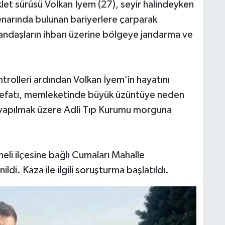
et sürüsü Volkan İyem (27), seyir halindeyken
enarında bulunan bariyerlere çarparak
andaşların ihbarı üzerine bölgeye jandarma ve
ntrolleri ardından Volkan İyem’in hayatını
n vefatı, memleketinde büyük üzüntüye neden
 yapılmak üzere Adli Tıp Kurumu morguna
li ilçesine bağlı Cumaları Mahalle
di. Kaza ile ilgili soruşturma başlatıldı.