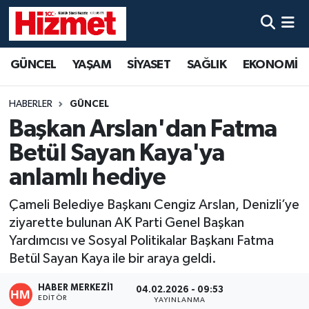
GÜNCEL
Denizli Nöbetçi Eczaneler
GÜNCEL
YAŞAM
SİYASET
SAĞLIK
EKONOMİ
YAŞAM
Denizli Hava Durumu
HABERLER
GÜNCEL
SİYASET
Denizli Trafik Yoğunluk Haritası
Başkan Arslan'dan Fatma
Betül Sayan Kaya'ya
SAĞLIK
Süper Lig Puan Durumu ve Fikstür
anlamlı hediye
EKONOMİ
Tüm Manşetler
Çameli Belediye Başkanı Cengiz Arslan, Denizli’ye
ziyarette bulunan AK Parti Genel Başkan
KÜLTÜR SANAT
Son Dakika Haberleri
Yardımcısı ve Sosyal Politikalar Başkanı Fatma
Betül Sayan Kaya ile bir araya geldi.
SPOR
Haber Arşivi
HABER MERKEZI1
04.02.2026 - 09:53
MAGAZİN
EDITÖR
YAYINLANMA