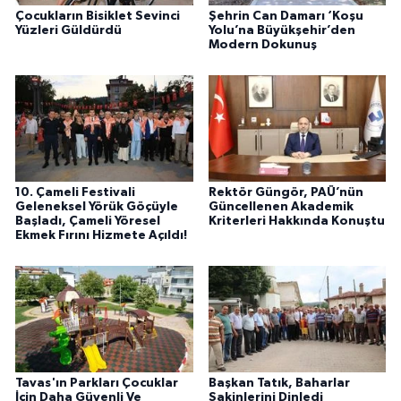
Çocukların Bisiklet Sevinci
Şehrin Can Damarı ‘Koşu
Yüzleri Güldürdü
Yolu’na Büyükşehir’den
Modern Dokunuş
10. Çameli Festivali
Rektör Güngör, PAÜ’nün
Geleneksel Yörük Göçüyle
Güncellenen Akademik
Başladı, Çameli Yöresel
Kriterleri Hakkında Konuştu
Ekmek Fırını Hizmete Açıldı!
Tavas'ın Parkları Çocuklar
Başkan Tatık, Baharlar
İçin Daha Güvenli Ve
Sakinlerini Dinledi