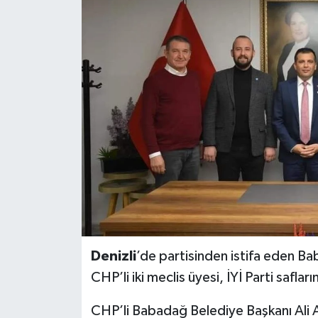
ÖZEL HABER
DTO
RESMİ REKLAM
Denizli
’de partisinden istifa eden Bab
CHP’li iki meclis üyesi, İYİ Parti safların
CHP’li Babadağ Belediye Başkanı Ali At