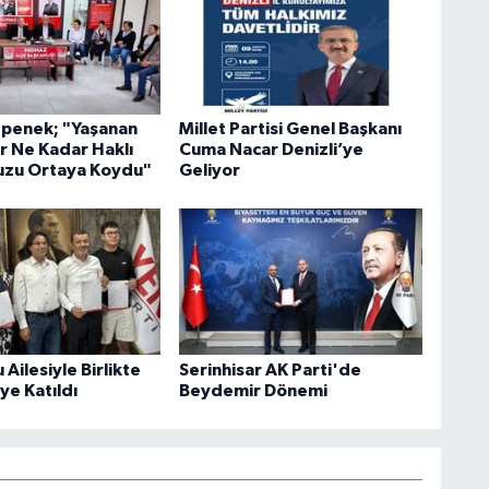
penek; "Yaşanan
Millet Partisi Genel Başkanı
r Ne Kadar Haklı
Cuma Nacar Denizli’ye
zu Ortaya Koydu"
Geliyor
Ailesiyle Birlikte
Serinhisar AK Parti'de
’ye Katıldı
Beydemir Dönemi