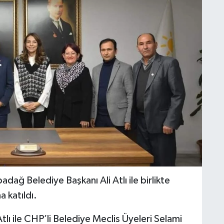
adağ Belediye Başkanı Ali Atlı ile birlikte
a katıldı.
lı ile CHP’li Belediye Meclis Üyeleri Selami