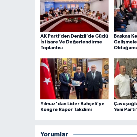
AK Parti’den Denizli’de Güçlü
Başkan Ke
İstişare Ve Değerlendirme
Gelişmele
Toplantısı
Olduğumu
Yılmaz'dan Lider Bahçeli'ye
Çavuşoğlu 
Kongre Rapor Takdimi
Yeni Parti
Yorumlar