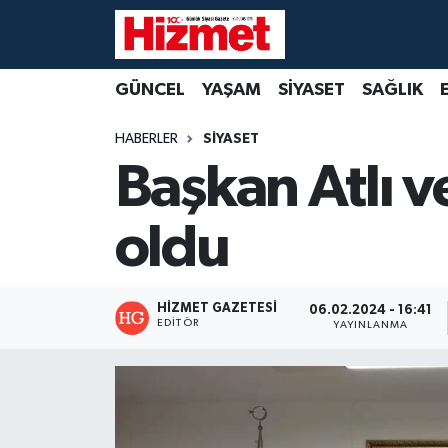
GÜNCEL
Denizli Nöbetçi Eczaneler
GÜNCEL
YAŞAM
SİYASET
SAĞLIK
YAŞAM
Denizli Hava Durumu
HABERLER
SİYASET
Başkan Atlı ve
SİYASET
Denizli Trafik Yoğunluk Haritası
oldu
SAĞLIK
Süper Lig Puan Durumu ve Fikstür
EKONOMİ
Tüm Manşetler
HIZMET GAZETESI
06.02.2024 - 16:41
EDITÖR
YAYINLANMA
KÜLTÜR SANAT
Son Dakika Haberleri
SPOR
Haber Arşivi
MAGAZİN