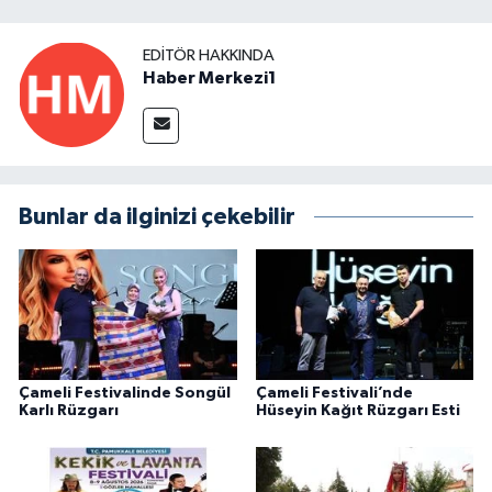
EDITÖR HAKKINDA
Haber Merkezi1
Bunlar da ilginizi çekebilir
Çameli Festivalinde Songül
Çameli Festivali’nde
Karlı Rüzgarı
Hüseyin Kağıt Rüzgarı Esti