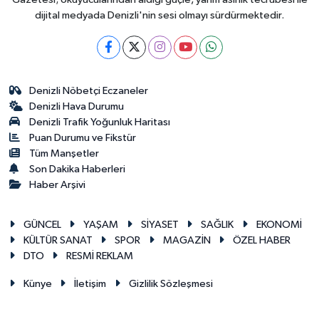
dijital medyada Denizli'nin sesi olmayı sürdürmektedir.
Denizli Nöbetçi Eczaneler
Denizli Hava Durumu
Denizli Trafik Yoğunluk Haritası
Puan Durumu ve Fikstür
Tüm Manşetler
Son Dakika Haberleri
Haber Arşivi
GÜNCEL
YAŞAM
SİYASET
SAĞLIK
EKONOMİ
KÜLTÜR SANAT
SPOR
MAGAZİN
ÖZEL HABER
DTO
RESMİ REKLAM
Künye
İletişim
Gizlilik Sözleşmesi