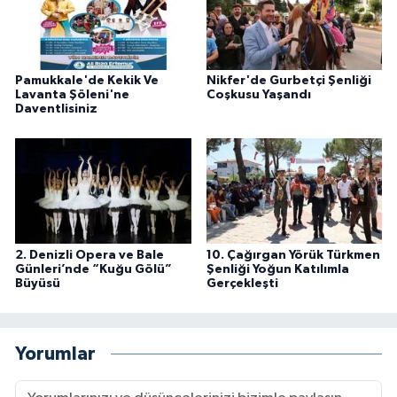
Pamukkale'de Kekik Ve
Nikfer'de Gurbetçi Şenliği
Lavanta Şöleni'ne
Coşkusu Yaşandı
Daventlisiniz
2. Denizli Opera ve Bale
10. Çağırgan Yörük Türkmen
Günleri’nde “Kuğu Gölü”
Şenliği Yoğun Katılımla
Büyüsü
Gerçekleşti
Yorumlar