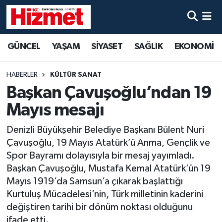
GÜNCEL
Denizli Nöbetçi Eczaneler
GÜNCEL
YAŞAM
SİYASET
SAĞLIK
EKONOMİ
YAŞAM
Denizli Hava Durumu
HABERLER
KÜLTÜR SANAT
SİYASET
Denizli Trafik Yoğunluk Haritası
Başkan Çavuşoğlu’ndan 19
Mayıs mesajı
SAĞLIK
Süper Lig Puan Durumu ve Fikstür
Denizli Büyükşehir Belediye Başkanı Bülent Nuri
EKONOMİ
Tüm Manşetler
Çavuşoğlu, 19 Mayıs Atatürk’ü Anma, Gençlik ve
Spor Bayramı dolayısıyla bir mesaj yayımladı.
KÜLTÜR SANAT
Son Dakika Haberleri
Başkan Çavuşoğlu, Mustafa Kemal Atatürk’ün 19
Mayıs 1919’da Samsun’a çıkarak başlattığı
SPOR
Haber Arşivi
Kurtuluş Mücadelesi’nin, Türk milletinin kaderini
değiştiren tarihi bir dönüm noktası olduğunu
MAGAZİN
ifade etti.