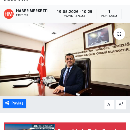
ÖZEL HABER
HABER MERKEZI1
19.05.2026 - 10:25
1
EDITÖR
YAYINLANMA
PAYLAŞIM
O
DTO
RESMİ REKLAM
Paylaş
-
+
A
A