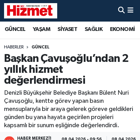
GÜNCEL
Denizli Nöbetçi Eczaneler
GÜNCEL
YAŞAM
SİYASET
SAĞLIK
EKONOMİ
YAŞAM
Denizli Hava Durumu
HABERLER
GÜNCEL
SİYASET
Denizli Trafik Yoğunluk Haritası
Başkan Çavuşoğlu’ndan 2
yıllık hizmet
SAĞLIK
Süper Lig Puan Durumu ve Fikstür
değerlendirmesi
EKONOMİ
Tüm Manşetler
Denizli Büyükşehir Belediye Başkanı Bülent Nuri
Çavuşoğlu, kentte görev yapan basın
KÜLTÜR SANAT
Son Dakika Haberleri
mensuplarıyla bir araya gelerek göreve geldikleri
günden bu yana hayata geçirilen projeleri
SPOR
Haber Arşivi
kapsamlı bir sunum eşliğinde değerlendirdi.
MAGAZİN
HABER MERKEZI1
08.04.2026 - 09:56
08.04.2026 - 