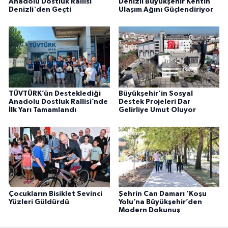
Anadolu Dostluk Rallisi
Denizli Büyükşehir Kentin
Denizli'den Geçti
Ulaşım Ağını Güçlendiriyor
TÜVTÜRK’ün Desteklediği
Büyükşehir’in Sosyal
Anadolu Dostluk Rallisi’nde
Destek Projeleri Dar
İlk Yarı Tamamlandı
Gelirliye Umut Oluyor
Çocukların Bisiklet Sevinci
Şehrin Can Damarı ‘Koşu
Yüzleri Güldürdü
Yolu’na Büyükşehir’den
Modern Dokunuş