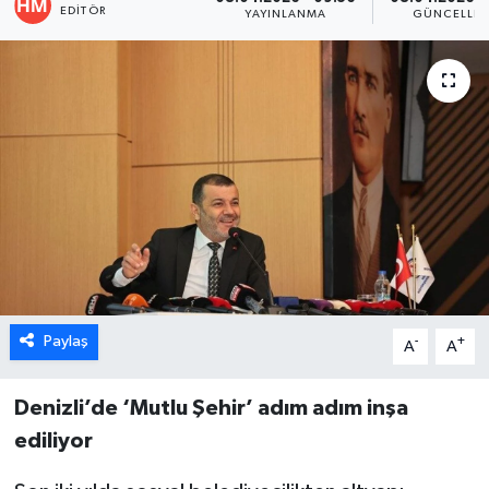
EDITÖR
YAYINLANMA
GÜNCELLE
ÖZEL HABER
DTO
RESMİ REKLAM
Paylaş
-
+
A
A
Denizli’de ‘Mutlu Şehir’ adım adım inşa
ediliyor