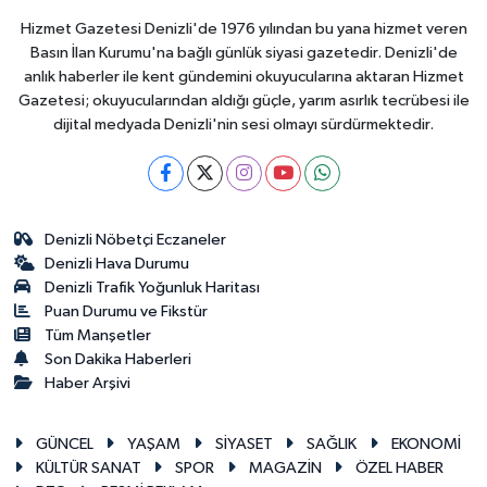
Hizmet Gazetesi Denizli'de 1976 yılından bu yana hizmet veren
Basın İlan Kurumu'na bağlı günlük siyasi gazetedir. Denizli'de
anlık haberler ile kent gündemini okuyucularına aktaran Hizmet
Gazetesi; okuyucularından aldığı güçle, yarım asırlık tecrübesi ile
dijital medyada Denizli'nin sesi olmayı sürdürmektedir.
Denizli Nöbetçi Eczaneler
Denizli Hava Durumu
Denizli Trafik Yoğunluk Haritası
Puan Durumu ve Fikstür
Tüm Manşetler
Son Dakika Haberleri
Haber Arşivi
GÜNCEL
YAŞAM
SİYASET
SAĞLIK
EKONOMİ
KÜLTÜR SANAT
SPOR
MAGAZİN
ÖZEL HABER