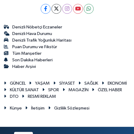
Denizli Nöbetçi Eczaneler
Denizli Hava Durumu
Denizli Trafik Yoğunluk Haritası
Puan Durumu ve Fikstür
Tüm Manşetler
Son Dakika Haberleri
Haber Arşivi
GÜNCEL
YAŞAM
SİYASET
SAĞLIK
EKONOMİ
KÜLTÜR SANAT
SPOR
MAGAZİN
ÖZEL HABER
DTO
RESMİ REKLAM
Künye
İletişim
Gizlilik Sözleşmesi