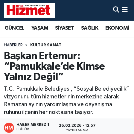
GÜNCEL
Denizli Nöbetçi Eczaneler
GÜNCEL
YAŞAM
SİYASET
SAĞLIK
EKONOMİ
YAŞAM
Denizli Hava Durumu
HABERLER
KÜLTÜR SANAT
SİYASET
Denizli Trafik Yoğunluk Haritası
Başkan Ertemur:
“Pamukkale’de Kimse
SAĞLIK
Süper Lig Puan Durumu ve Fikstür
Yalnız Değil”
EKONOMİ
Tüm Manşetler
T.C. Pamukkale Belediyesi, “Sosyal Belediyecilik”
vizyonunu tüm hizmetlerinin merkezine alarak
KÜLTÜR SANAT
Son Dakika Haberleri
Ramazan ayının yardımlaşma ve dayanışma
ruhunu ilçenin her noktasına taşıyor.
SPOR
Haber Arşivi
HABER MERKEZI1
26.02.2026 - 12:57
MAGAZİN
EDITÖR
YAYINLANMA