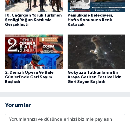
10. Çağırgan Yörük Türkmen
Pamukkale Belediyesi,
Şenliği Yoğun Katılımla
Hafta Sonunuza Renk
Gerçekleşti
Katacak
2. Denizli Opera Ve Bale
Gökyüzü Tutkunlarını Bir
Günleri’nde Geri Sayım
Araya Getiren Festival İçin
Başladı
Geri Sayım Başladı
Yorumlar