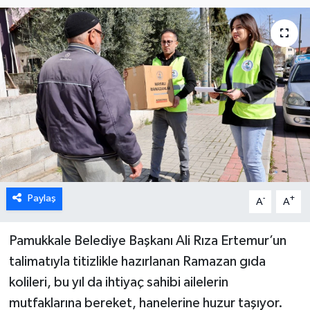
ÖZEL HABER
DTO
RESMİ REKLAM
Paylaş
-
+
A
A
Pamukkale Belediye Başkanı Ali Rıza Ertemur’un
talimatıyla titizlikle hazırlanan Ramazan gıda
kolileri, bu yıl da ihtiyaç sahibi ailelerin
mutfaklarına bereket, hanelerine huzur taşıyor.