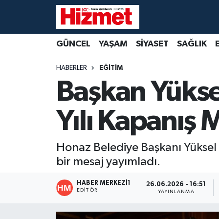
GÜNCEL
Denizli Nöbetçi Eczaneler
GÜNCEL
YAŞAM
SİYASET
SAĞLIK
YAŞAM
Denizli Hava Durumu
HABERLER
EĞİTİM
Başkan Yükse
SİYASET
Denizli Trafik Yoğunluk Haritası
Yılı Kapanış 
SAĞLIK
Süper Lig Puan Durumu ve Fikstür
EKONOMİ
Tüm Manşetler
Honaz Belediye Başkanı Yüksel
bir mesaj yayımladı.
KÜLTÜR SANAT
Son Dakika Haberleri
HABER MERKEZI1
26.06.2026 - 16:51
SPOR
Haber Arşivi
EDITÖR
YAYINLANMA
MAGAZİN