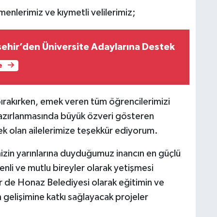
menlerimiz ve kıymetli velilerimiz;
şehir’den Üniversite Adaylarına Destek
e
bırakırken, emek veren tüm öğrencilerimizi
hazırlanmasında büyük özveri gösteren
 olan ailelerimize teşekkür ediyorum.
izin yarınlarına duyduğumuz inancın en güçlü
nli ve mutlu bireyler olarak yetişmesi
r de Honaz Belediyesi olarak eğitimin ve
 gelişimine katkı sağlayacak projeler