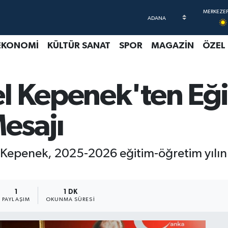
EKONOMİ
KÜLTÜR SANAT
SPOR
MAGAZİN
ÖZEL
l Kepenek'ten Eğ
Mesajı
 Kepenek, 2025-2026 eğitim-öğretim yılın
1
1 DK
PAYLAŞIM
OKUNMA SÜRESI