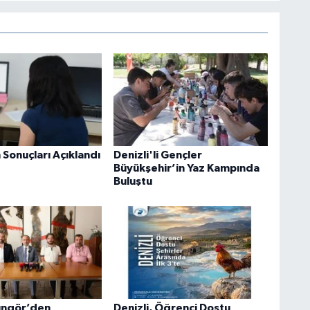
 Sonuçları Açıklandı
Denizli'li Gençler
Büyükşehir’in Yaz Kampında
Buluştu
üngör’den
Denizli, Öğrenci Dostu