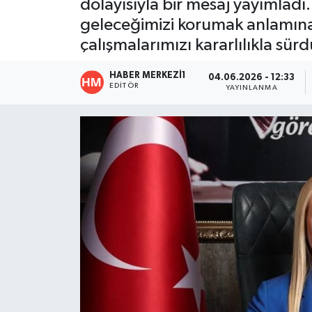
dolayısıyla bir mesaj yayımlad
geleceğimizi korumak anlamına g
ÖZEL HABER
çalışmalarımızı kararlılıkla sür
DTO
HABER MERKEZI1
04.06.2026 - 12:33
EDITÖR
YAYINLANMA
RESMİ REKLAM