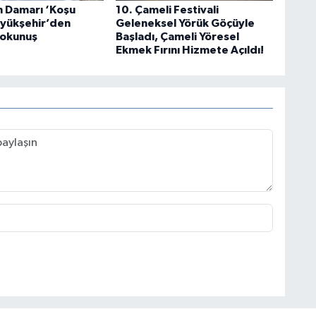
n Damarı ‘Koşu
10. Çameli Festivali
üyükşehir’den
Geleneksel Yörük Göçüyle
okunuş
Başladı, Çameli Yöresel
Ekmek Fırını Hizmete Açıldı!