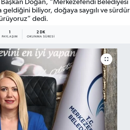
ı. Başkan Doğan, “Merkezefendi Belediyesi
eldiğini biliyor, doğaya saygılı ve sürdürü
dürüyoruz” dedi.
1
2 DK
PAYLAŞIM
OKUNMA SÜRESI