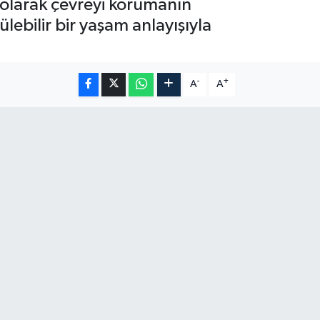
 olarak çevreyi korumanın
lebilir bir yaşam anlayışıyla
-
+
A
A