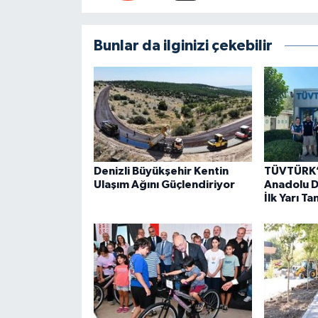
Bunlar da ilginizi çekebilir
Denizli Büyükşehir Kentin
TÜVTÜRK’
Ulaşım Ağını Güçlendiriyor
Anadolu Do
İlk Yarı T