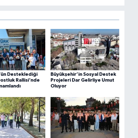
ün Desteklediği
Büyükşehir’in Sosyal Destek
stluk Rallisi’nde
Projeleri Dar Gelirliye Umut
amamlandı
Oluyor