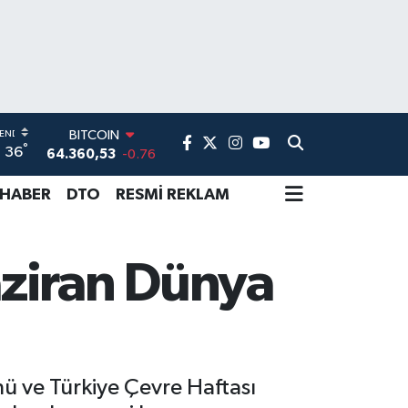
BITCOIN
64.360,53
-0.76
°
36
DOLAR
47,7069
0.17
 HABER
DTO
RESMİ REKLAM
EURO
55,0265
0.01
STERLİN
64,1897
0.02
aziran Dünya
GRAM ALTIN
6574.81
1.44
BİST100
13.887
64
 ve Türkiye Çevre Haftası