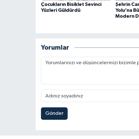
Çocukların Bisiklet Sevinci
Şehrin Ca
Yüzleri Güldürdü
Yolu’na B
Modern D
Yorumlar
Gönder