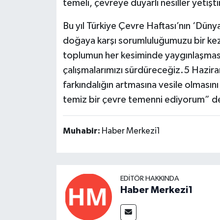
temeli, çevreye duyarlı nesiller yeti
Bu yıl Türkiye Çevre Haftası’nın ‘Dün
doğaya karşı sorumluluğumuzu bir kez d
toplumun her kesiminde yaygınlaşması v
çalışmalarımızı sürdüreceğiz.5 Hazi
farkındalığın artmasına vesile olmasını
temiz bir çevre temenni ediyorum” d
Muhabir:
Haber Merkezi1
EDITÖR HAKKINDA
Haber Merkezi1