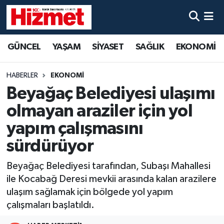
GÜNCEL
Denizli Nöbetçi Eczaneler
GÜNCEL
YAŞAM
SİYASET
SAĞLIK
EKONOMİ
YAŞAM
Denizli Hava Durumu
HABERLER
EKONOMİ
SİYASET
Denizli Trafik Yoğunluk Haritası
Beyağaç Belediyesi ulaşımı
olmayan araziler için yol
SAĞLIK
Süper Lig Puan Durumu ve Fikstür
yapım çalışmasını
EKONOMİ
Tüm Manşetler
sürdürüyor
Beyağaç Belediyesi tarafından, Subaşı Mahallesi
KÜLTÜR SANAT
Son Dakika Haberleri
ile Kocabağ Deresi mevkii arasında kalan arazilere
SPOR
Haber Arşivi
ulaşım sağlamak için bölgede yol yapım
çalışmaları başlatıldı.
MAGAZİN