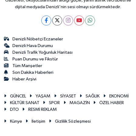
Gazetesi; okuyucularından aldığı güçle, yarım asırlık tecrübesi ile
dijital medyada Denizli'nin sesi olmayı sürdürmektedir.
Denizli Nöbetçi Eczaneler
Denizli Hava Durumu
Denizli Trafik Yoğunluk Haritası
Puan Durumu ve Fikstür
Tüm Manşetler
Son Dakika Haberleri
Haber Arşivi
GÜNCEL
YAŞAM
SİYASET
SAĞLIK
EKONOMİ
KÜLTÜR SANAT
SPOR
MAGAZİN
ÖZEL HABER
DTO
RESMİ REKLAM
Künye
İletişim
Gizlilik Sözleşmesi