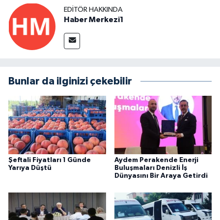
EDITÖR HAKKINDA
Haber Merkezi1
Bunlar da ilginizi çekebilir
Şeftali Fiyatları 1 Günde
Aydem Perakende Enerji
Yarıya Düştü
Buluşmaları Denizli İş
Dünyasını Bir Araya Getirdi