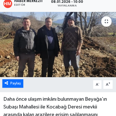
HABER MERKEZI1
08.01.2026 - 10:00
EDITÖR
YAYINLANMA
ÖZEL HABER
DTO
RESMİ REKLAM
Paylaş
-
+
A
A
Daha önce ulaşım imkânı bulunmayan Beyağa’ın
Subaşı Mahallesi ile Kocabağ Deresi mevkii
arasında kalan arazilere erişim sağlanmasını