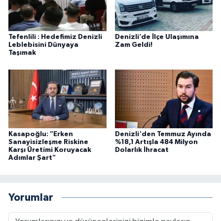
Tefenlili : Hedefimiz Denizli
Denizli’de İlçe Ulaşımına
Leblebisini Dünyaya
Zam Geldi!
Taşımak
Kasapoğlu: "Erken
Denizli'den Temmuz Ayında
Sanayisizleşme Riskine
%18,1 Artışla 484 Milyon
Karşı Üretimi Koruyacak
Dolarlık İhracat
Adımlar Şart"
Yorumlar