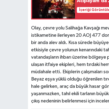
Acıpayam'da 2
İçeriği Görüntül
Olay, çevre yolu Salihağa Kavşağı me
istikametine ilerleyen 20 AOJ 477 dor
bir anda alev aldı. Kısa sürede büyüye
etkisiyle çevre yolunun kenarındaki tahı
vatandaşların ihbarı üzerine bölgeye po
ulaşan itfaiye ekipleri, hem tırdaki he
müdahale etti. Ekiplerin çalışmaları s
Beyaz eşya yüklü olduğu öğrenilen tır
hale gelirken, araç da büyük hasar gö
yaşanmazken, tahıl ekili tarlanın büyü
çıkış nedeninin belirlenmesi için incele