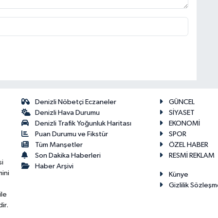
Denizli Nöbetçi Eczaneler
GÜNCEL
Denizli Hava Durumu
SİYASET
Denizli Trafik Yoğunluk Haritası
EKONOMİ
Puan Durumu ve Fikstür
SPOR
Tüm Manşetler
ÖZEL HABER
Son Dakika Haberleri
RESMİ REKLAM
si
Haber Arşivi
ini
Künye
Gizlilik Sözleşm
ile
ir.