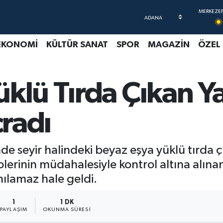
EKONOMİ
KÜLTÜR SANAT
SPOR
MAGAZİN
ÖZEL
klü Tırda Çıkan Ya
çradı
nde seyir halindeki beyaz eşya yüklü tırda 
 ekiplerinin müdahalesiyle kontrol altına alı
nılamaz hale geldi.
1
1 DK
PAYLAŞIM
OKUNMA SÜRESI