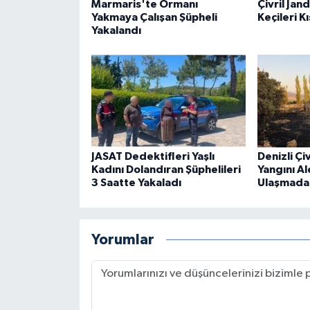
Marmaris'te Ormanı
Çivril Jan
Yakmaya Çalışan Şüpheli
Keçileri K
Yakalandı
JASAT Dedektifleri Yaşlı
Denizli Çi
Kadını Dolandıran Şüphelileri
Yangını Al
3 Saatte Yakaladı
Ulaşmada
Yorumlar