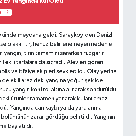
 Ev Yangında Kül Oldu
e
vkiinde meydana geldi. Sarayköy'den Denizli
se plakalı tır, henüz belirlenemeyen nedenle
n yangın, tırın tamamını sararken rüzgarın
l ekili tarlalara da sıçradı. Alevleri gören
lis ve itfaiye ekipleri sevk edildi. Olay yerine
m de ekili arazideki yangına yoğun şekilde
onucu yangın kontrol altına alınarak söndürüldü.
daki ürünler tamamen yanarak kullanılamaz
rdü. Yangında can kaybı ya da yaralanma
k bölümünün zarar gördüğü belirtildi. Yangının
me başlatıldı.