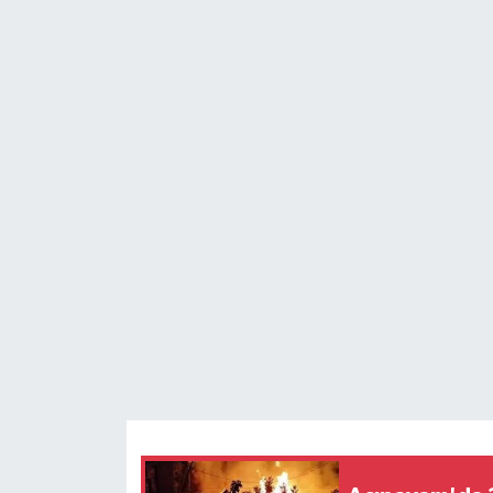
ÖZEL HABER
DTO
RESMİ REKLAM