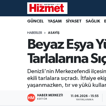
GÜNCEL
Denizli Nöbetçi Eczaneler
GÜNCEL
YAŞAM
SİYASET
SAĞLIK
YAŞAM
Denizli Hava Durumu
HABERLER
ASAYİŞ
Beyaz Eşya Yü
SİYASET
Denizli Trafik Yoğunluk Haritası
Tarlalarına Sı
SAĞLIK
Süper Lig Puan Durumu ve Fikstür
EKONOMİ
Tüm Manşetler
Denizli'nin Merkezefendi ilçesi
ekili tarlalara sıçradı. İtfaiye
KÜLTÜR SANAT
Son Dakika Haberleri
yaşanmazken, tır ve yükü kulla
SPOR
Haber Arşivi
HABER MERKEZI1
11.06.2026 - 15:55
EDITÖR
YAYINLANMA
MAGAZİN