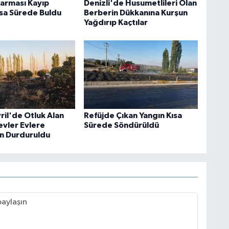
darması Kayıp
Denizli'de Husumetlileri Olan
ısa Sürede Buldu
Berberin Dükkanına Kurşun
Yağdırıp Kaçtılar
vril'de Otluk Alan
Refüjde Çıkan Yangın Kısa
evler Evlere
Sürede Söndürüldü
n Durduruldu