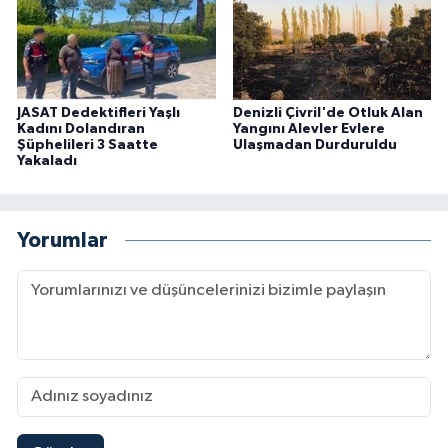
JASAT Dedektifleri Yaşlı
Denizli Çivril'de Otluk Alan
Kadını Dolandıran
Yangını Alevler Evlere
Şüphelileri 3 Saatte
Ulaşmadan Durduruldu
Yakaladı
Yorumlar