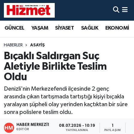
GÜNCEL
Denizli Nöbetçi Eczaneler
GÜNCEL
YAŞAM
SİYASET
SAĞLIK
EKONOMİ
YAŞAM
Denizli Hava Durumu
HABERLER
ASAYİŞ
SİYASET
Denizli Trafik Yoğunluk Haritası
Bıçaklı Saldırgan Suç
Aletiyle Birlikte Teslim
SAĞLIK
Süper Lig Puan Durumu ve Fikstür
Oldu
EKONOMİ
Tüm Manşetler
Denizli'nin Merkezefendi ilçesinde 2 genç
arasında çıkan tartışmada tartıştığı kişiyi bıçakla
KÜLTÜR SANAT
Son Dakika Haberleri
yaralayan şüpheli olay yerinden kaçtıktan bir süre
sonra polislere teslim oldu.
SPOR
Haber Arşivi
HABER MERKEZI1
08.07.2026 - 10:19
1
MAGAZİN
EDITÖR
YAYINLANMA
PAYLAŞIM
O