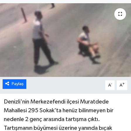
ÖZEL HABER
DTO
RESMİ REKLAM
Paylaş
-
+
A
A
Denizli'nin Merkezefendi ilçesi Muratdede
Mahallesi 295 Sokak'ta henüz bilinmeyen bir
nedenle 2 genç arasında tartışma çıktı.
Tartışmanın büyümesi üzerine yanında bıçak