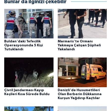
Bunlar da ilginizi çekebilir
Buldan'daki Tefecilik
Marmaris'te Ormanı
Operasyonunda 5 Kişi
Yakmaya Çalışan Şüpheli
Tutuklandı
Yakalandı
Çivril Jandarması Kayıp
Denizli'de Husumetlileri
Keçileri Kısa Sürede Buldu
Olan Berberin Dükkanına
Kurşun Yağdırıp Kaçtılar