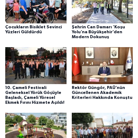
Çocukların Bisiklet Sevinci
Şehrin Can Damarı ‘Koşu
Yüzleri Güldürdü
Yolu’na Büyükşehir’den
Modern Dokunuş
10. Çameli Festivali
Rektör Güngör, PAÜ’nün
Geleneksel Yörük Göçüyle
Güncellenen Akademik
Başladı, Çameli Yöresel
Kriterleri Hakkında Konuştu
Ekmek Fırını Hizmete Açıldı!