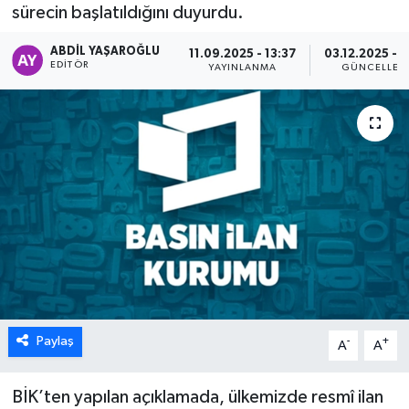
sürecin başlatıldığını duyurdu.
ÖZEL HABER
ABDIL YAŞAROĞLU
11.09.2025 - 13:37
03.12.2025 - 1
EDITÖR
YAYINLANMA
GÜNCELLEM
DTO
RESMİ REKLAM
Paylaş
-
+
A
A
BİK’ten yapılan açıklamada, ülkemizde resmî ilan