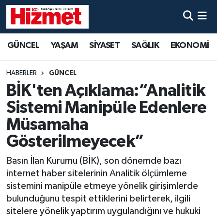
GÜNCEL
Denizli Nöbetçi Eczaneler
GÜNCEL
YAŞAM
SİYASET
SAĞLIK
EKONOMİ
YAŞAM
Denizli Hava Durumu
HABERLER
GÜNCEL
SİYASET
Denizli Trafik Yoğunluk Haritası
BİK'ten Açıklama:“Analitik
Sistemi Manipüle Edenlere
SAĞLIK
Süper Lig Puan Durumu ve Fikstür
Müsamaha
EKONOMİ
Tüm Manşetler
Gösterilmeyecek”
Basın İlan Kurumu (BİK), son dönemde bazı
KÜLTÜR SANAT
Son Dakika Haberleri
internet haber sitelerinin Analitik ölçümleme
SPOR
Haber Arşivi
sistemini manipüle etmeye yönelik girişimlerde
bulunduğunu tespit ettiklerini belirterek, ilgili
MAGAZİN
sitelere yönelik yaptırım uygulandığını ve hukuki