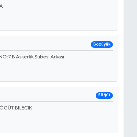
 A
Bozüyük
:7 B Askerlik Şubesi Arkası
Söğüt
ÖGÜT BILECIK