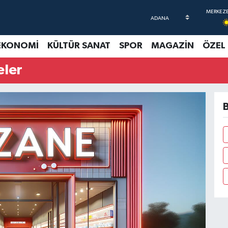
EKONOMİ
KÜLTÜR SANAT
SPOR
MAGAZİN
ÖZEL
eler
B