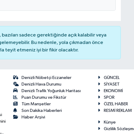
bazıları sadece gerektiğinde açık kalabilir veya
elemeyebilir. Bu nedenle, yola çıkmadan önce
teyit etmeniz iyi bir fikir olacaktır.
Denizli Nöbetçi Eczaneler
GÜNCEL
Denizli Hava Durumu
SİYASET
Denizli Trafik Yoğunluk Haritası
EKONOMİ
Puan Durumu ve Fikstür
SPOR
Tüm Manşetler
ÖZEL HABER
Son Dakika Haberleri
RESMİ REKLAM
si
Haber Arşivi
ini
Künye
Gizlilik Sözleşm