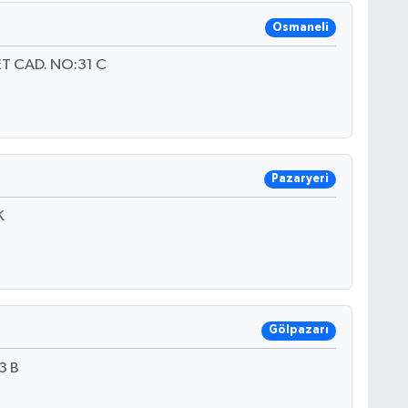
Osmaneli
T CAD. NO:31 C
Pazaryeri
K
Gölpazarı
3 B