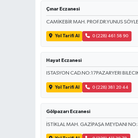
Çınar Eczanesi
CAMİKEBİR MAH. PROF.DR.YUNUS SÖYLE
Yol Tarifi Al
0 (228) 461 58 90
Hayat Eczanesi
ISTASYON CAD.NO:17PAZARYERI BILECI
Yol Tarifi Al
0 (228) 381 20 44
Gölpazarı Eczanesi
İSTİKLAL MAH. GAZİPAŞA MEYDANI NO: