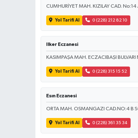
CUMHURİYET MAH. KIZILAY CAD. No:14
Yol Tarifi Al
0 (228) 212 82 10
Ilker Eczanesi
KASIMPAŞA MAH. ECZACIBAŞI BULVARI NO
Yol Tarifi Al
0 (228) 315 15 52
Esın Eczanesi
ORTA MAH. OSMANGAZI CAD.NO:4 B S
Yol Tarifi Al
0 (228) 361 35 34