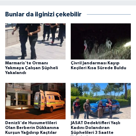
Bunlar da ilginizi çekebilir
Marmaris'te Ormanı
Çivril Jandarması Kayıp
Yakmaya Çalışan Şüpheli
Keçileri Kısa Sürede Buldu
Yakalandı
Denizli'de Husumetlileri
JASAT Dedektifleri Yaşlı
Olan Berberin Dükkanına
Kadını Dolandıran
Kurşun Yağdırıp Kaçtılar
Şüphelileri 3 Saatte