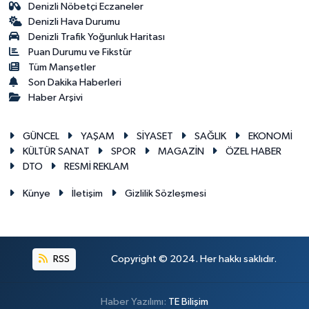
Denizli Nöbetçi Eczaneler
Denizli Hava Durumu
Denizli Trafik Yoğunluk Haritası
Puan Durumu ve Fikstür
Tüm Manşetler
Son Dakika Haberleri
Haber Arşivi
GÜNCEL
YAŞAM
SİYASET
SAĞLIK
EKONOMİ
KÜLTÜR SANAT
SPOR
MAGAZİN
ÖZEL HABER
DTO
RESMİ REKLAM
Künye
İletişim
Gizlilik Sözleşmesi
RSS
Copyright © 2024. Her hakkı saklıdır.
Haber Yazılımı:
TE Bilişim