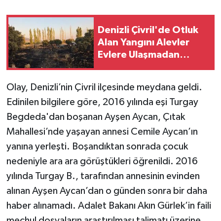
Denizli Çivril'de Otluk
Alan Yangını Alevler
Evlere Ulaşmadan
Durduruldu
Olay, Denizli’nin Çivril ilçesinde meydana geldi.
Edinilen bilgilere göre, 2016 yılında eşi Turgay
Begdeda'dan boşanan Ayşen Aycan, Çıtak
Mahallesi’nde yaşayan annesi Cemile Aycan’ın
yanına yerleşti. Boşandıktan sonrada çocuk
nedeniyle ara ara görüştükleri öğrenildi. 2016
yılında Turgay B., tarafından annesinin evinden
alınan Ayşen Aycan’dan o günden sonra bir daha
haber alınamadı. Adalet Bakanı Akın Gürlek’in faili
meçhul dosyaların araştırılması talimatı üzerine