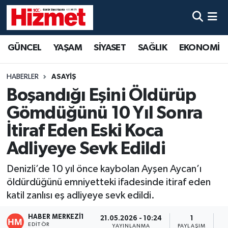
GÜNCEL
Denizli Nöbetçi Eczaneler
GÜNCEL
YAŞAM
SİYASET
SAĞLIK
EKONOMİ
YAŞAM
Denizli Hava Durumu
HABERLER
ASAYİŞ
SİYASET
Denizli Trafik Yoğunluk Haritası
Boşandığı Eşini Öldürüp
Gömdüğünü 10 Yıl Sonra
SAĞLIK
Süper Lig Puan Durumu ve Fikstür
İtiraf Eden Eski Koca
EKONOMİ
Tüm Manşetler
Adliyeye Sevk Edildi
Denizli’de 10 yıl önce kaybolan Ayşen Aycan’ı
KÜLTÜR SANAT
Son Dakika Haberleri
öldürdüğünü emniyetteki ifadesinde itiraf eden
SPOR
Haber Arşivi
katil zanlısı eş adliyeye sevk edildi.
HABER MERKEZI1
21.05.2026 - 10:24
1
MAGAZİN
EDITÖR
YAYINLANMA
PAYLAŞIM
O