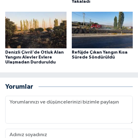
Yakaladı
Denizli Çivril'de Otluk Alan
Refüjde Çıkan Yangın Kısa
Yangını Alevler Evlere
Sürede Söndürüldü
Ulaşmadan Durduruldu
Yorumlar