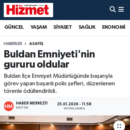
GÜNCEL
Denizli Nöbetçi Eczaneler
GÜNCEL
YAŞAM
SİYASET
SAĞLIK
EKONOMİ
YAŞAM
Denizli Hava Durumu
HABERLER
ASAYİŞ
SİYASET
Denizli Trafik Yoğunluk Haritası
Buldan Emniyeti'nin
gururu oldular
SAĞLIK
Süper Lig Puan Durumu ve Fikstür
Buldan İlçe Emniyet Müdürlüğünde başarıyla
EKONOMİ
Tüm Manşetler
görev yapan başarılı polis şefleri, düzenlenen
törenle ödüllendirildi.
KÜLTÜR SANAT
Son Dakika Haberleri
HABER MERKEZI1
25.01.2026 - 11:58
EDITÖR
YAYINLANMA
SPOR
Haber Arşivi
MAGAZİN