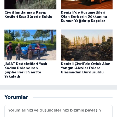
Çivril Jandarması Kayıp
Denizli'de Husumetlileri
Keçileri Kısa Sürede Buldu
Olan Berberin Dükkanına
Kurşun Yağdırıp Kaçtılar
JASAT Dedektifleri Yaşlı
Denizli Çivril'de Otluk Alan
Kadını Dolandıran
Yangını Alevler Evlere
Şüphelileri 3 Saatte
Ulaşmadan Durduruldu
Yakaladı
Yorumlar