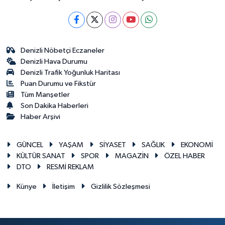
Denizli Nöbetçi Eczaneler
Denizli Hava Durumu
Denizli Trafik Yoğunluk Haritası
Puan Durumu ve Fikstür
Tüm Manşetler
Son Dakika Haberleri
Haber Arşivi
GÜNCEL
YAŞAM
SİYASET
SAĞLIK
EKONOMİ
KÜLTÜR SANAT
SPOR
MAGAZİN
ÖZEL HABER
DTO
RESMİ REKLAM
Künye
İletişim
Gizlilik Sözleşmesi