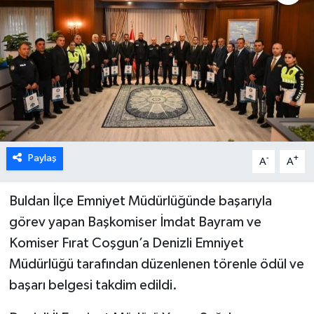
ÖZEL HABER
DTO
RESMİ REKLAM
Paylaş
-
+
A
A
Buldan İlçe Emniyet Müdürlüğünde başarıyla
görev yapan Başkomiser İmdat Bayram ve
Komiser Fırat Coşgun’a Denizli Emniyet
Müdürlüğü tarafından düzenlenen törenle ödül ve
başarı belgesi takdim edildi.