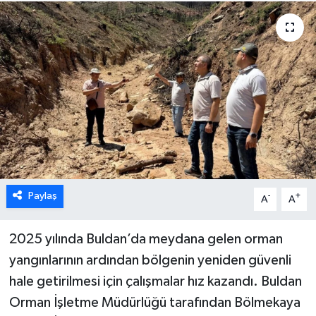
ÖZEL HABER
DTO
RESMİ REKLAM
Paylaş
-
+
A
A
2025 yılında Buldan’da meydana gelen orman
yangınlarının ardından bölgenin yeniden güvenli
hale getirilmesi için çalışmalar hız kazandı. Buldan
Orman İşletme Müdürlüğü tarafından Bölmekaya