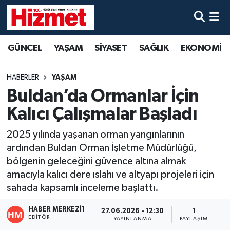
GÜNCEL
Denizli Nöbetçi Eczaneler
GÜNCEL
YAŞAM
SİYASET
SAĞLIK
EKONOMİ
YAŞAM
Denizli Hava Durumu
HABERLER
YAŞAM
SİYASET
Denizli Trafik Yoğunluk Haritası
Buldan’da Ormanlar İçin
Kalıcı Çalışmalar Başladı
SAĞLIK
Süper Lig Puan Durumu ve Fikstür
2025 yılında yaşanan orman yangınlarının
EKONOMİ
Tüm Manşetler
ardından Buldan Orman İşletme Müdürlüğü,
bölgenin geleceğini güvence altına almak
KÜLTÜR SANAT
Son Dakika Haberleri
amacıyla kalıcı dere ıslahı ve altyapı projeleri için
sahada kapsamlı inceleme başlattı.
SPOR
Haber Arşivi
HABER MERKEZI1
27.06.2026 - 12:30
1
EDITÖR
YAYINLANMA
PAYLAŞIM
O
MAGAZİN