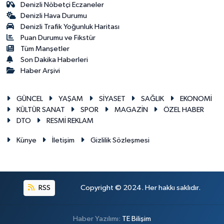
Denizli Nöbetçi Eczaneler
Denizli Hava Durumu
Denizli Trafik Yoğunluk Haritası
Puan Durumu ve Fikstür
Tüm Manşetler
Son Dakika Haberleri
Haber Arşivi
GÜNCEL
YAŞAM
SİYASET
SAĞLIK
EKONOMİ
KÜLTÜR SANAT
SPOR
MAGAZİN
ÖZEL HABER
DTO
RESMİ REKLAM
Künye
İletişim
Gizlilik Sözleşmesi
RSS
Copyright © 2024. Her hakkı saklıdır.
Haber Yazılımı:
TE Bilişim