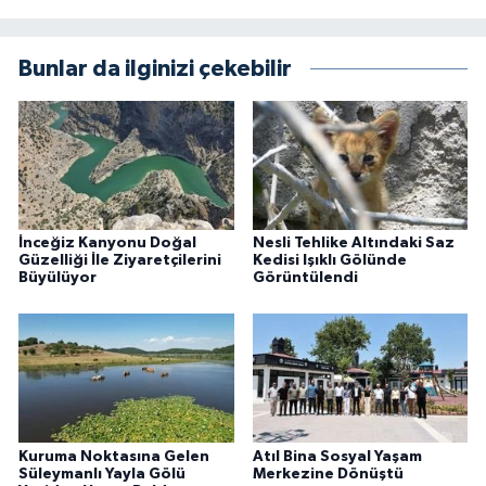
Bunlar da ilginizi çekebilir
İnceğiz Kanyonu Doğal
Nesli Tehlike Altındaki Saz
Güzelliği İle Ziyaretçilerini
Kedisi Işıklı Gölünde
Büyülüyor
Görüntülendi
Kuruma Noktasına Gelen
Atıl Bina Sosyal Yaşam
Süleymanlı Yayla Gölü
Merkezine Dönüştü