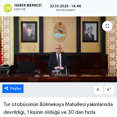
HABER MERKEZI
23.10.2025 - 14:46
ÖZEL HABER
EDITÖR
YAYINLANMA
DTO
RESMİ REKLAM
Paylaş
-
+
A
A
Tur otobüsünün Bölmekaya Mahallesi yakınlarında
devrildiği, 1 kişinin öldüğü ve 30’dan fazla