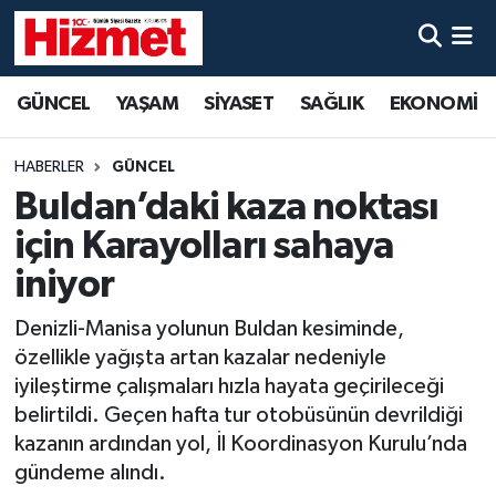
GÜNCEL
Denizli Nöbetçi Eczaneler
GÜNCEL
YAŞAM
SİYASET
SAĞLIK
EKONOMİ
YAŞAM
Denizli Hava Durumu
HABERLER
GÜNCEL
SİYASET
Denizli Trafik Yoğunluk Haritası
Buldan’daki kaza noktası
için Karayolları sahaya
SAĞLIK
Süper Lig Puan Durumu ve Fikstür
iniyor
EKONOMİ
Tüm Manşetler
Denizli-Manisa yolunun Buldan kesiminde,
özellikle yağışta artan kazalar nedeniyle
KÜLTÜR SANAT
Son Dakika Haberleri
iyileştirme çalışmaları hızla hayata geçirileceği
belirtildi. Geçen hafta tur otobüsünün devrildiği
SPOR
Haber Arşivi
kazanın ardından yol, İl Koordinasyon Kurulu’nda
gündeme alındı.
MAGAZİN