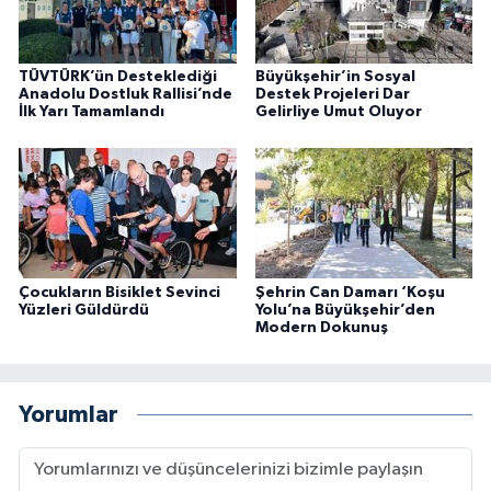
TÜVTÜRK’ün Desteklediği
Büyükşehir’in Sosyal
Anadolu Dostluk Rallisi’nde
Destek Projeleri Dar
İlk Yarı Tamamlandı
Gelirliye Umut Oluyor
Çocukların Bisiklet Sevinci
Şehrin Can Damarı ‘Koşu
Yüzleri Güldürdü
Yolu’na Büyükşehir’den
Modern Dokunuş
Yorumlar