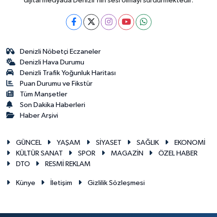
dijital medyada Denizli'nin sesi olmayı sürdürmektedir.
Denizli Nöbetçi Eczaneler
Denizli Hava Durumu
Denizli Trafik Yoğunluk Haritası
Puan Durumu ve Fikstür
Tüm Manşetler
Son Dakika Haberleri
Haber Arşivi
GÜNCEL
YAŞAM
SİYASET
SAĞLIK
EKONOMİ
KÜLTÜR SANAT
SPOR
MAGAZİN
ÖZEL HABER
DTO
RESMİ REKLAM
Künye
İletişim
Gizlilik Sözleşmesi