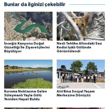
Bunlar da ilginizi çekebilir
İnceğiz Kanyonu Doğal
Nesli Tehlike Altındaki Saz
Güzelliği İle Ziyaretçilerini
Kedisi Işıklı Gölünde
Büyülüyor
Görüntülendi
Kuruma Noktasına Gelen
Atıl Bina Sosyal Yaşam
Süleymanlı Yayla Gölü
Merkezine Dönüştü
Yeniden Hayat Buldu