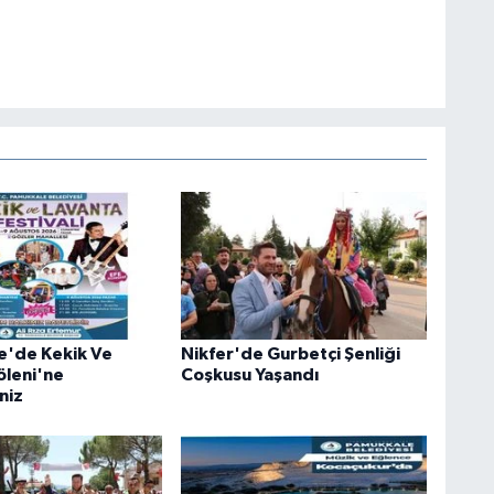
e'de Kekik Ve
Nikfer'de Gurbetçi Şenliği
öleni'ne
Coşkusu Yaşandı
niz