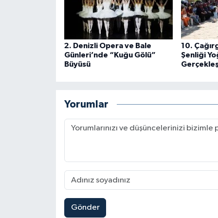
2. Denizli Opera ve Bale
10. Çağır
Günleri’nde “Kuğu Gölü”
Şenliği Yo
Büyüsü
Gerçekleş
Yorumlar
Gönder