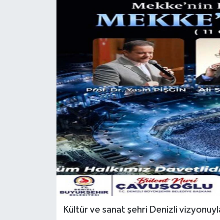
ÖZEL HABER
DTO
RESMİ REKLAM
Kültür ve sanat şehri Denizli vizyonuy