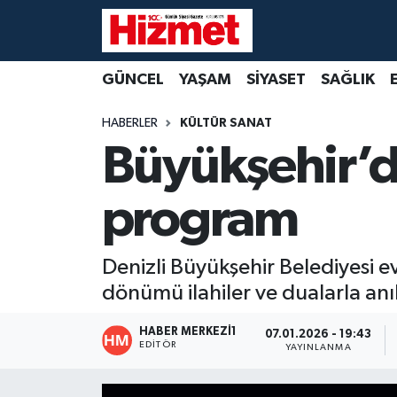
GÜNCEL
Denizli Nöbetçi Eczaneler
GÜNCEL
YAŞAM
SİYASET
SAĞLIK
YAŞAM
Denizli Hava Durumu
HABERLER
KÜLTÜR SANAT
Büyükşehir’de
SİYASET
Denizli Trafik Yoğunluk Haritası
program
SAĞLIK
Süper Lig Puan Durumu ve Fikstür
EKONOMİ
Tüm Manşetler
Denizli Büyükşehir Belediyesi 
dönümü ilahiler ve dualarla anı
KÜLTÜR SANAT
Son Dakika Haberleri
HABER MERKEZI1
07.01.2026 - 19:43
SPOR
Haber Arşivi
EDITÖR
YAYINLANMA
MAGAZİN