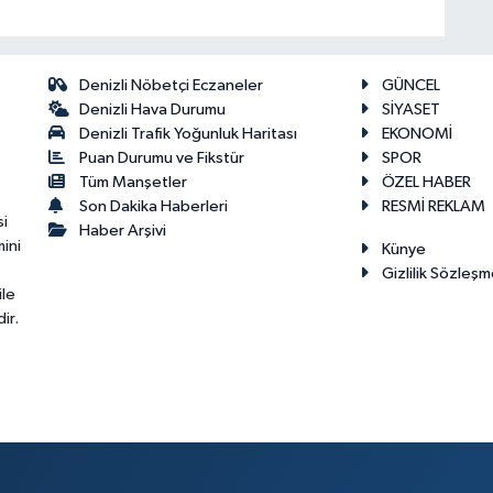
Denizli Nöbetçi Eczaneler
GÜNCEL
Denizli Hava Durumu
SİYASET
Denizli Trafik Yoğunluk Haritası
EKONOMİ
Puan Durumu ve Fikstür
SPOR
Tüm Manşetler
ÖZEL HABER
Son Dakika Haberleri
RESMİ REKLAM
si
Haber Arşivi
ini
Künye
Gizlilik Sözleşm
ile
ir.