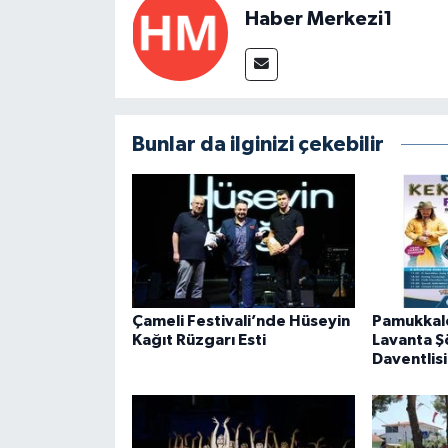
Haber Merkezi1
Bunlar da ilginizi çekebilir
Çameli Festivali’nde Hüseyin
Pamukkal
Kağıt Rüzgarı Esti
Lavanta Ş
Daventlisi