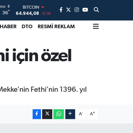
BITCOIN
°
36
64.944,08
-0.18
DOLAR
47,7436
0.18
 HABER
DTO
RESMİ REKLAM
EURO
55,2510
0.32
STERLİN
 için özel
64,4811
0.38
GRAM ALTIN
6660.55
0.03
BİST100
13.779
-14
kke’nin Fethi’nin 1396. yıl
-
+
A
A