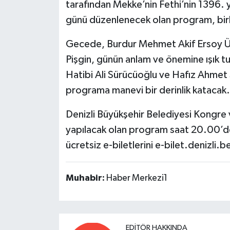
tarafından Mekke’nin Fethi’nin 1396.
günü düzenlenecek olan program, birbi
Gecede, Burdur Mehmet Akif Ersoy Üni
Pişgin, günün anlam ve önemine ışık 
Hatibi Ali Sürücüoğlu ve Hafız Ahmet S
programa manevi bir derinlik katacak.
Denizli Büyükşehir Belediyesi Kongre
yapılacak olan program saat 20.00’de 
ücretsiz e-biletlerini e-bilet.denizli.b
Muhabir:
Haber Merkezi1
EDITÖR HAKKINDA