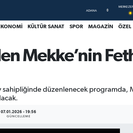
EKONOMİ
KÜLTÜR SANAT
SPOR
MAGAZİN
ÖZEL
n Mekke’nin Fethi
ev sahipliğinde düzenlenecek programda, Me
lacak.
07.01.2026 - 19:56
GÜNCELLEME