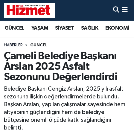
GÜNCEL
Denizli Nöbetçi Eczaneler
GÜNCEL
YAŞAM
SİYASET
SAĞLIK
EKONOMİ
YAŞAM
Denizli Hava Durumu
HABERLER
GÜNCEL
SİYASET
Denizli Trafik Yoğunluk Haritası
Çameli Belediye Başkanı
Arslan 2025 Asfalt
SAĞLIK
Süper Lig Puan Durumu ve Fikstür
Sezonunu Değerlendirdi
EKONOMİ
Tüm Manşetler
Belediye Başkanı Cengiz Arslan, 2025 yılı asfalt
sezonuna ilişkin değerlendirmelerde bulundu.
KÜLTÜR SANAT
Son Dakika Haberleri
Başkan Arslan, yapılan çalışmalar sayesinde hem
altyapının güçlendiğini hem de belediye
SPOR
Haber Arşivi
bütçesine önemli ölçüde katkı sağlandığını
belirtti.
MAGAZİN