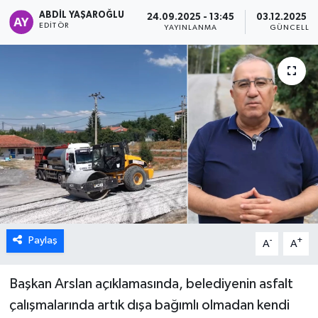
ABDIL YAŞAROĞLU
24.09.2025 - 13:45
03.12.2025 - 
ÖZEL HABER
EDITÖR
YAYINLANMA
GÜNCELLE
DTO
RESMİ REKLAM
Paylaş
-
+
A
A
Başkan Arslan açıklamasında, belediyenin asfalt
çalışmalarında artık dışa bağımlı olmadan kendi