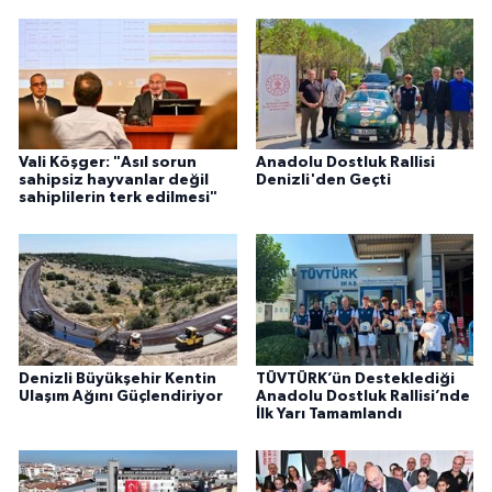
Vali Köşger: "Asıl sorun
Anadolu Dostluk Rallisi
sahipsiz hayvanlar değil
Denizli'den Geçti
sahiplilerin terk edilmesi"
Denizli Büyükşehir Kentin
TÜVTÜRK’ün Desteklediği
Ulaşım Ağını Güçlendiriyor
Anadolu Dostluk Rallisi’nde
İlk Yarı Tamamlandı