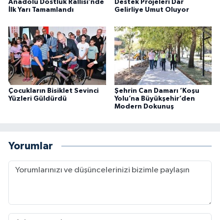
Anadolu Dostluk Rallisi’nde
Destek Projeleri Dar
İlk Yarı Tamamlandı
Gelirliye Umut Oluyor
Çocukların Bisiklet Sevinci
Şehrin Can Damarı ‘Koşu
Yüzleri Güldürdü
Yolu’na Büyükşehir’den
Modern Dokunuş
Yorumlar