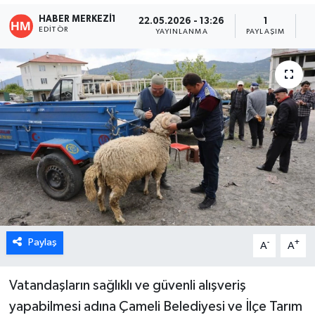
HABER MERKEZI1
22.05.2026 - 13:26
1
ÖZEL HABER
EDITÖR
YAYINLANMA
PAYLAŞIM
O
DTO
RESMİ REKLAM
Paylaş
-
+
A
A
Vatandaşların sağlıklı ve güvenli alışveriş
yapabilmesi adına Çameli Belediyesi ve İlçe Tarım