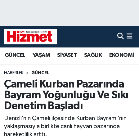
GÜNCEL
Denizli Nöbetçi Eczaneler
YAŞAM
Denizli Hava Durumu
GÜNCEL
YAŞAM
SİYASET
SAĞLIK
EKONOMİ
SİYASET
Denizli Trafik Yoğunluk Haritası
SAĞLIK
Süper Lig Puan Durumu ve Fikstür
HABERLER
GÜNCEL
Çameli Kurban Pazarında
EKONOMİ
Tüm Manşetler
Bayram Yoğunluğu Ve Sıkı
KÜLTÜR SANAT
Son Dakika Haberleri
Denetim Başladı
Denizli’nin Çameli ilçesinde Kurban Bayramı’nın
SPOR
Haber Arşivi
yaklaşmasıyla birlikte canlı hayvan pazarında
hareketlilik arttı.
MAGAZİN