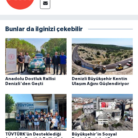
Bunlar da ilginizi çekebilir
Anadolu Dostluk Rallisi
Denizli Büyükşehir Kentin
Denizli'den Geçti
Ulaşım Ağını Güçlendiriyor
TÜVTÜRK’ün Desteklediği
Büyükşehir’in Sosyal