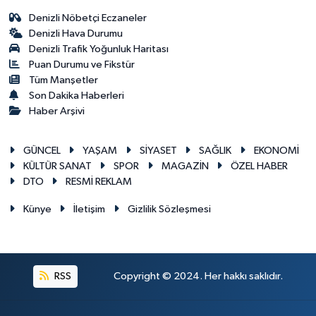
Denizli Nöbetçi Eczaneler
Denizli Hava Durumu
Denizli Trafik Yoğunluk Haritası
Puan Durumu ve Fikstür
Tüm Manşetler
Son Dakika Haberleri
Haber Arşivi
GÜNCEL
YAŞAM
SİYASET
SAĞLIK
EKONOMİ
KÜLTÜR SANAT
SPOR
MAGAZİN
ÖZEL HABER
DTO
RESMİ REKLAM
Künye
İletişim
Gizlilik Sözleşmesi
RSS
Copyright © 2024. Her hakkı saklıdır.