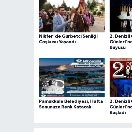
Nikfer'de Gurbetçi Şenliği
2. Denizli
Coşkusu Yaşandı
Günleri’n
Büyüsü
Pamukkale Belediyesi, Hafta
2. Denizli
Sonunuza Renk Katacak
Günleri’n
Başladı