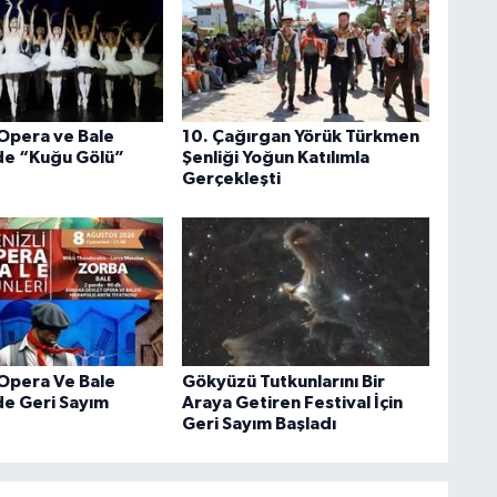
 Opera ve Bale
10. Çağırgan Yörük Türkmen
de “Kuğu Gölü”
Şenliği Yoğun Katılımla
Gerçekleşti
 Opera Ve Bale
Gökyüzü Tutkunlarını Bir
de Geri Sayım
Araya Getiren Festival İçin
Geri Sayım Başladı