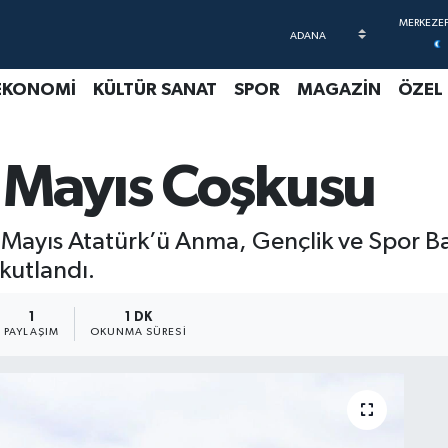
EKONOMİ
KÜLTÜR SANAT
SPOR
MAGAZİN
ÖZEL
 Mayıs Coşkusu
19 Mayıs Atatürk’ü Anma, Gençlik ve Spor B
 kutlandı.
1
1 DK
PAYLAŞIM
OKUNMA SÜRESI