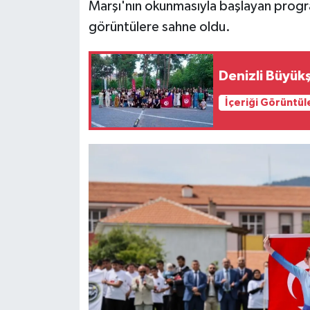
Marşı'nın okunmasıyla başlayan program
görüntülere sahne oldu.
Denizli Büyükş
İçeriği Görüntül