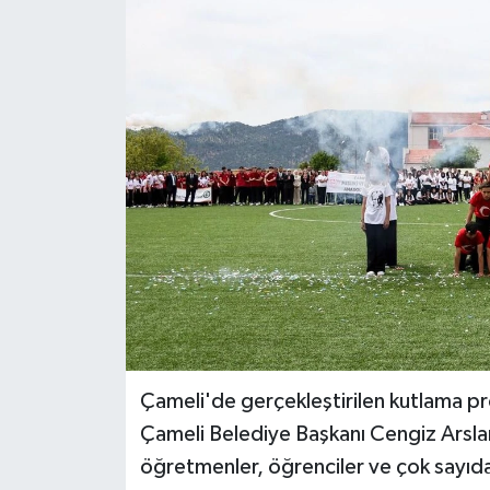
ÖZEL HABER
DTO
RESMİ REKLAM
Çameli'de gerçekleştirilen kutlama p
Çameli Belediye Başkanı Cengiz Arslan,
öğretmenler, öğrenciler ve çok sayıda 