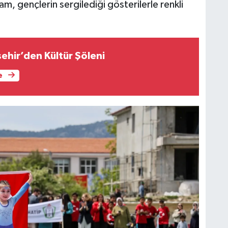
, gençlerin sergilediği gösterilerle renkli
ehir’den Kültür Şöleni
e