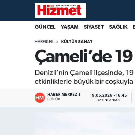
GÜNCEL
Denizli Nöbetçi Eczaneler
GÜNCEL
YAŞAM
SİYASET
SAĞLIK
YAŞAM
Denizli Hava Durumu
HABERLER
KÜLTÜR SANAT
Çameli’de 19
SİYASET
Denizli Trafik Yoğunluk Haritası
SAĞLIK
Süper Lig Puan Durumu ve Fikstür
Denizli’nin Çameli ilçesinde, 
etkinliklerle büyük bir coşkuyla
EKONOMİ
Tüm Manşetler
HABER MERKEZI1
19.05.2026 - 16:45
KÜLTÜR SANAT
Son Dakika Haberleri
EDITÖR
YAYINLANMA
SPOR
Haber Arşivi
MAGAZİN