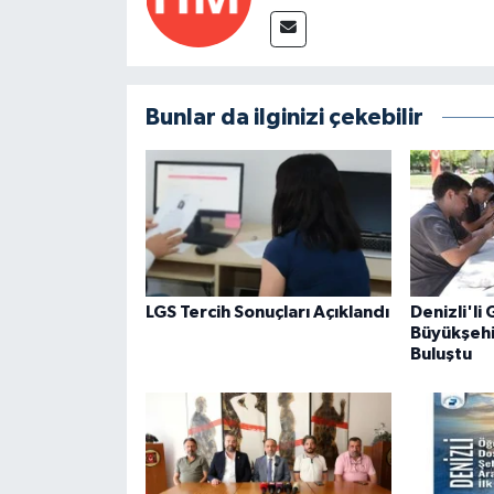
Bunlar da ilginizi çekebilir
LGS Tercih Sonuçları Açıklandı
Denizli'li
Büyükşehi
Buluştu