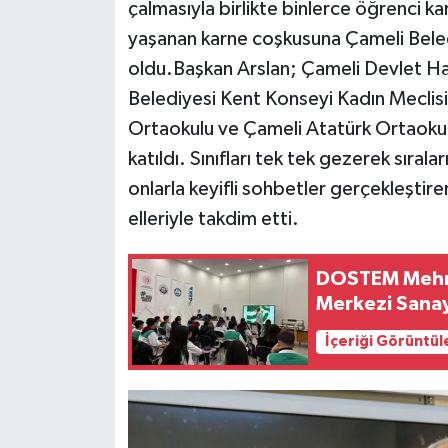
çalmasıyla birlikte binlerce öğrenci kar
yaşanan karne coşkusuna Çameli Beled
oldu.Başkan Arslan; Çameli Devlet H
Belediyesi Kent Konseyi Kadın Meclisi B
Ortaokulu ve Çameli Atatürk Ortaokul
katıldı. Sınıfları tek tek gezerek sıral
onlarla keyifli sohbetler gerçekleştire
elleriyle takdim etti.
DOSTEM Mehme
Merkezi Sanayi
İçeriği Görüntül