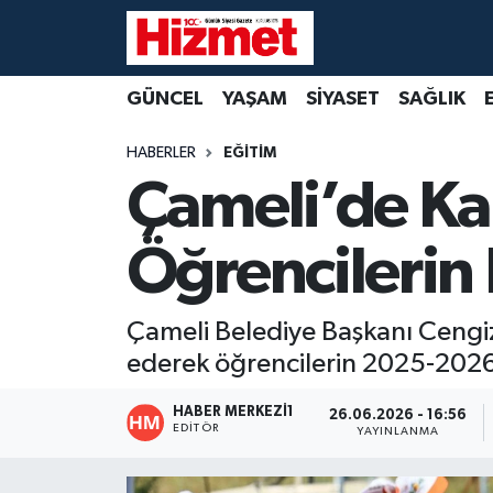
GÜNCEL
Denizli Nöbetçi Eczaneler
GÜNCEL
YAŞAM
SİYASET
SAĞLIK
YAŞAM
Denizli Hava Durumu
HABERLER
EĞİTİM
Çameli’de Ka
SİYASET
Denizli Trafik Yoğunluk Haritası
Öğrencilerin
SAĞLIK
Süper Lig Puan Durumu ve Fikstür
EKONOMİ
Tüm Manşetler
Çameli Belediye Başkanı Cengiz
ederek öğrencilerin 2025-2026 
KÜLTÜR SANAT
Son Dakika Haberleri
HABER MERKEZI1
26.06.2026 - 16:56
SPOR
Haber Arşivi
EDITÖR
YAYINLANMA
MAGAZİN