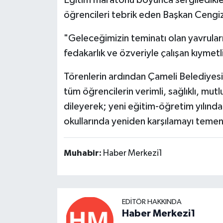
Eğitim maratonu boyunca sergiledikler
öğrencileri tebrik eden Başkan Cengiz
"Geleceğimizin teminatı olan yavruları
fedakarlık ve özveriyle çalışan kıyme
Törenlerin ardından Çameli Belediyesi
tüm öğrencilerin verimli, sağlıklı, mutl
dileyerek; yeni eğitim-öğretim yılında
okullarında yeniden karşılamayı temenni 
Muhabir:
Haber Merkezi1
EDITÖR HAKKINDA
Haber Merkezi1