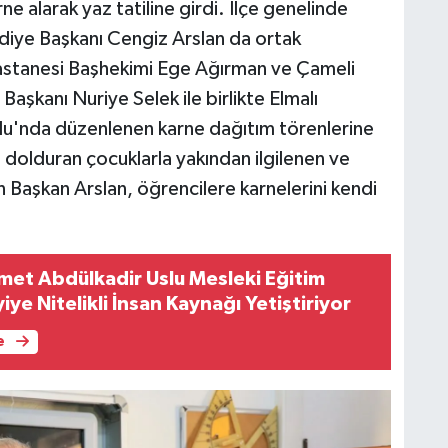
ne alarak yaz tatiline girdi. İlçe genelinde
iye Başkanı Cengiz Arslan da ortak
astanesi Başhekimi Ege Ağırman ve Çameli
aşkanı Nuriye Selek ile birlikte Elmalı
u'nda düzenlenen karne dağıtım törenlerine
arı dolduran çocuklarla yakından ilgilenen ve
n Başkan Arslan, öğrencilere karnelerini kendi
t Abdülkadir Uslu Mesleki Eğitim
ye Nitelikli İnsan Kaynağı Yetiştiriyor
e