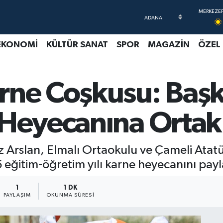
EKONOMİ
KÜLTÜR SANAT
SPOR
MAGAZİN
ÖZEL
rne Coşkusu: Başk
 Heyecanına Ortak
 Arslan, Elmalı Ortaokulu ve Çameli Atat
eğitim-öğretim yılı karne heyecanını payla
1
1 DK
PAYLAŞIM
OKUNMA SÜRESI