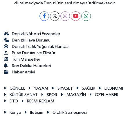
dijital medyada Denizli'nin sesi olmayı sürdürmektedir.
Denizli Nöbetçi Eczaneler
Denizli Hava Durumu
Denizli Trafik Yoğunluk Haritası
Puan Durumu ve Fikstür
Tüm Manşetler
Son Dakika Haberleri
Haber Arşivi
GÜNCEL
YAŞAM
SİYASET
SAĞLIK
EKONOMİ
KÜLTÜR SANAT
SPOR
MAGAZİN
ÖZEL HABER
DTO
RESMİ REKLAM
Künye
İletişim
Gizlilik Sözleşmesi