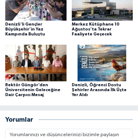
Denizli'li Gençler
Merkez Kütüphane 10
Büyükşehir’in Yaz
Ağustos’ta Tekrar
Kampında Buluştu
Faaliyete Geçecek
Rektör Güngör’den
Denizli, Öğrenci Dostu
Üniversitenin Geleceğine
Şehirler Arasında İlk Üçte
Dair Çarpıcı Mesaj
Yer Aldı
Yorumlar