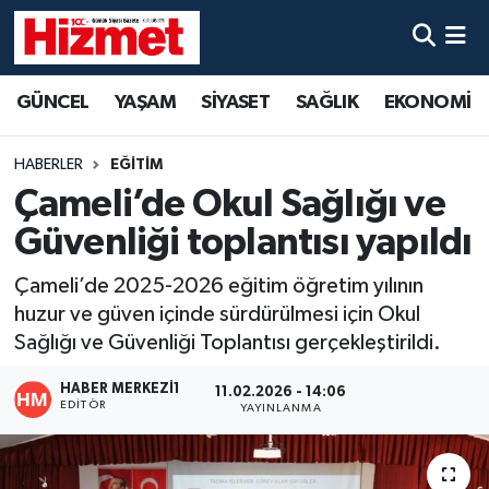
GÜNCEL
Denizli Nöbetçi Eczaneler
GÜNCEL
YAŞAM
SİYASET
SAĞLIK
EKONOMİ
YAŞAM
Denizli Hava Durumu
HABERLER
EĞİTİM
SİYASET
Denizli Trafik Yoğunluk Haritası
Çameli’de Okul Sağlığı ve
Güvenliği toplantısı yapıldı
SAĞLIK
Süper Lig Puan Durumu ve Fikstür
Çameli’de 2025-2026 eğitim öğretim yılının
EKONOMİ
Tüm Manşetler
huzur ve güven içinde sürdürülmesi için Okul
Sağlığı ve Güvenliği Toplantısı gerçekleştirildi.
KÜLTÜR SANAT
Son Dakika Haberleri
HABER MERKEZI1
11.02.2026 - 14:06
EDITÖR
YAYINLANMA
SPOR
Haber Arşivi
MAGAZİN