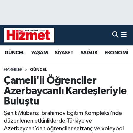
GÜNCEL
Denizli Nöbetçi Eczaneler
YAŞAM
Denizli Hava Durumu
GÜNCEL
YAŞAM
SİYASET
SAĞLIK
EKONOMİ
SİYASET
Denizli Trafik Yoğunluk Haritası
SAĞLIK
Süper Lig Puan Durumu ve Fikstür
HABERLER
GÜNCEL
Çameli'li Öğrenciler
EKONOMİ
Tüm Manşetler
Azerbaycanlı Kardeşleriyle
KÜLTÜR SANAT
Son Dakika Haberleri
Buluştu
Şehit Mübariz İbrahimov Eğitim Kompleksi’nde
SPOR
Haber Arşivi
düzenlenen etkinliklerde Türkiye ve
Azerbaycan’dan öğrenciler satranç ve voleybol
MAGAZİN