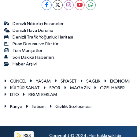
Denizli Nöbetçi Eczaneler
Denizli Hava Durumu
Denizli Trafik Yoğunluk Haritası
Puan Durumu ve Fikstür
Tüm Manşetler
Son Dakika Haberleri
Haber Arşivi
GÜNCEL
YAŞAM
SİYASET
SAĞLIK
EKONOMİ
KÜLTÜR SANAT
SPOR
MAGAZİN
ÖZEL HABER
DTO
RESMİ REKLAM
Künye
İletişim
Gizlilik Sözleşmesi
RSS
Copyright © 2024. Her hakkı saklıdır.