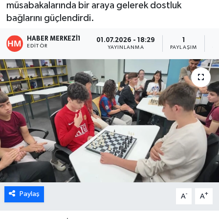
müsabakalarında bir araya gelerek dostluk
bağlarını güçlendirdi.
ÖZEL HABER
HABER MERKEZI1
01.07.2026 - 18:29
1
DTO
EDITÖR
YAYINLANMA
PAYLAŞIM
O
RESMİ REKLAM
Paylaş
-
+
A
A