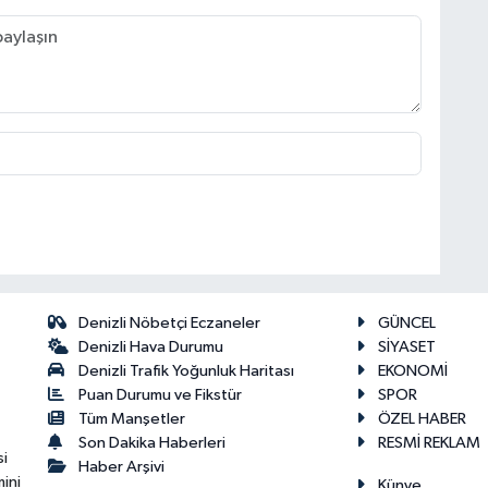
Denizli Nöbetçi Eczaneler
GÜNCEL
Denizli Hava Durumu
SİYASET
Denizli Trafik Yoğunluk Haritası
EKONOMİ
Puan Durumu ve Fikstür
SPOR
Tüm Manşetler
ÖZEL HABER
Son Dakika Haberleri
RESMİ REKLAM
si
Haber Arşivi
ini
Künye