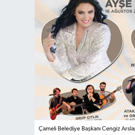
ÖZEL HABER
DTO
RESMİ REKLAM
Çameli Belediye Başkanı Cengiz Arslan