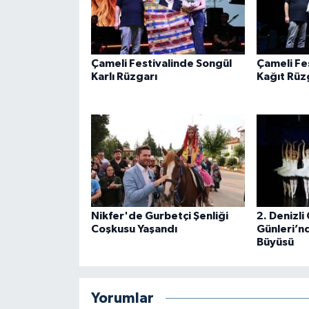
Çameli Festivalinde Songül
Çameli Fe
Karlı Rüzgarı
Kağıt Rüzg
Nikfer'de Gurbetçi Şenliği
2. Denizli
Coşkusu Yaşandı
Günleri’n
Büyüsü
Yorumlar