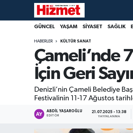
GÜNCEL
Denizli Nöbetçi Eczaneler
GÜNCEL
YAŞAM
SİYASET
SAĞLIK
YAŞAM
Denizli Hava Durumu
HABERLER
KÜLTÜR SANAT
Çameli’nde 7
SİYASET
Denizli Trafik Yoğunluk Haritası
İçin Geri Say
SAĞLIK
Süper Lig Puan Durumu ve Fikstür
EKONOMİ
Tüm Manşetler
Denizli’nin Çameli Belediye Baş
Festivalinin 11-17 Ağustos tarihl
KÜLTÜR SANAT
Son Dakika Haberleri
ABDIL YAŞAROĞLU
21.07.2025 - 13:38
SPOR
Haber Arşivi
EDITÖR
YAYINLANMA
MAGAZİN