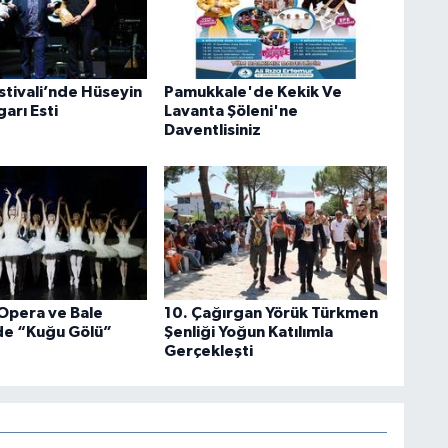
stivali’nde Hüseyin
Pamukkale'de Kekik Ve
arı Esti
Lavanta Şöleni'ne
Daventlisiniz
 Opera ve Bale
10. Çağırgan Yörük Türkmen
de “Kuğu Gölü”
Şenliği Yoğun Katılımla
Gerçekleşti