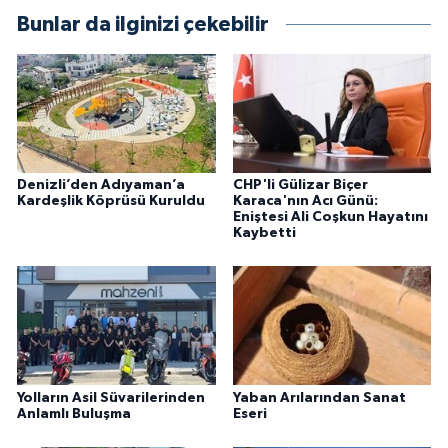
Bunlar da ilginizi çekebilir
Denizli’den Adıyaman’a
CHP'li Gülizar Biçer
Kardeşlik Köprüsü Kuruldu
Karaca'nın Acı Günü:
Eniştesi Ali Coşkun Hayatını
Kaybetti
Yolların Asil Süvarilerinden
Yaban Arılarından Sanat
Anlamlı Buluşma
Eseri