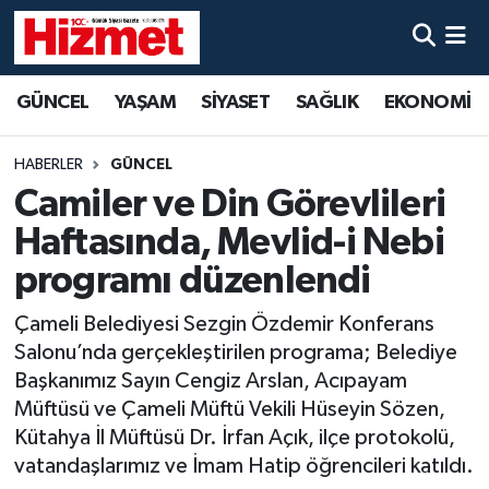
GÜNCEL
Denizli Nöbetçi Eczaneler
GÜNCEL
YAŞAM
SİYASET
SAĞLIK
EKONOMİ
YAŞAM
Denizli Hava Durumu
HABERLER
GÜNCEL
SİYASET
Denizli Trafik Yoğunluk Haritası
Camiler ve Din Görevlileri
Haftasında, Mevlid-i Nebi
SAĞLIK
Süper Lig Puan Durumu ve Fikstür
programı düzenlendi
EKONOMİ
Tüm Manşetler
Çameli Belediyesi Sezgin Özdemir Konferans
Salonu’nda gerçekleştirilen programa; Belediye
KÜLTÜR SANAT
Son Dakika Haberleri
Başkanımız Sayın Cengiz Arslan, Acıpayam
Müftüsü ve Çameli Müftü Vekili Hüseyin Sözen,
SPOR
Haber Arşivi
Kütahya İl Müftüsü Dr. İrfan Açık, ilçe protokolü,
vatandaşlarımız ve İmam Hatip öğrencileri katıldı.
MAGAZİN