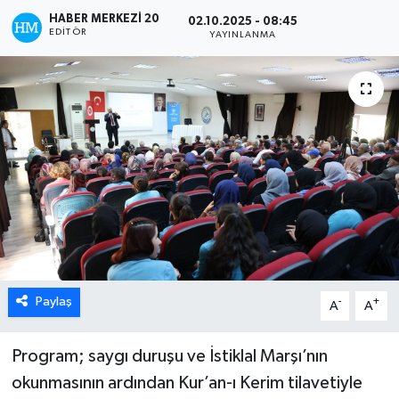
HABER MERKEZI 20
02.10.2025 - 08:45
ÖZEL HABER
EDITÖR
YAYINLANMA
DTO
RESMİ REKLAM
Paylaş
-
+
A
A
Program; saygı duruşu ve İstiklal Marşı’nın
okunmasının ardından Kur’an-ı Kerim tilavetiyle